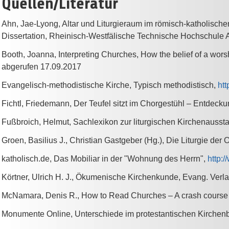
Quellen/Literatur
Ahn, Jae-Lyong, Altar und Liturgieraum im römisch-katholisch
Dissertation, Rheinisch-Westfälische Technische Hochschule
Booth, Joanna, Interpreting Churches, How the belief of a wors
abgerufen 17.09.2017
Evangelisch-methodistische Kirche, Typisch methodistisch,
ht
Fichtl, Friedemann, Der Teufel sitzt im Chorgestühl – Entdeck
Fußbroich, Helmut, Sachlexikon zur liturgischen Kirchenaussta
Groen, Basilius J., Christian Gastgeber (Hg.), Die Liturgie der
katholisch.de, Das Mobiliar in der "Wohnung des Herrn",
http:
Körtner, Ulrich H. J., Ökumenische Kirchenkunde, Evang. Verla
McNamara, Denis R., How to Read Churches – A crash course i
Monumente Online, Unterschiede im protestantischen Kirchenba