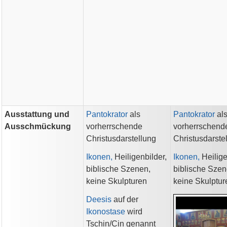
Ausstattung und
Pantokrator
als
Pantokrator
al
Ausschmückung
vorherrschende
vorherrschend
Christusdarstellung
Christusdarste
Ikonen,
Heiligenbilder,
Ikonen,
Heilige
biblische Szenen,
biblische Szen
keine Skulpturen
keine Skulptur
Deesis
auf der
Ikonostase
wird
Tschin/Cin genannt