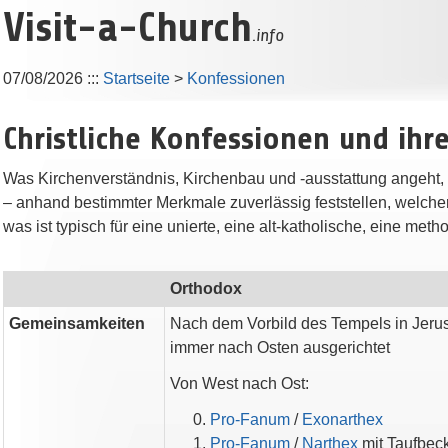
Visit-a-Church
.info
07/08/2026
:::
Startseite
>
Konfessionen
Christliche Konfessionen und ihr
Was Kirchenverständnis, Kirchenbau und -ausstattung angeht, 
– anhand bestimmter Merkmale zuverlässig feststellen, welche
was ist typisch für eine unierte, eine alt-katholische, eine m
Orthodox
Gemeinsamkeiten
Nach dem Vorbild des Tempels in Jeru
immer nach Osten ausgerichtet
Von West nach Ost:
Pro-Fanum
/
Exonarthex
Pro-Fanum
/
Narthex
mit Taufbec