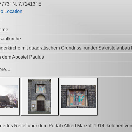
7773° N, 7.71413° E
4
erne
tsaalkirche
igerkirche mit quadratischem Grundriss, runder Sakristeianbau h
 dem Apostel Paulus
ore…
riertes Relief über dem Portal (Alfred Marzoff 1914, koloriert v