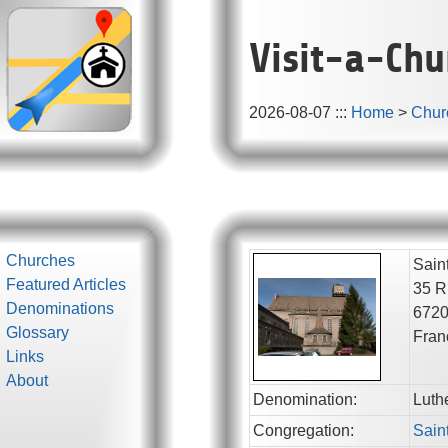
Visit-a-Chu
2026-08-07
:::
Home
>
Chur
Churches
Sain
Featured Articles
35 R
Denominations
672
Glossary
Fran
Links
About
Denomination:
Luth
Congregation:
Sain