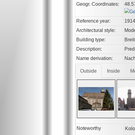
Geogr. Coordinates:
48.5
Reference year:
191
Architectural style:
Mod
Building type:
Brei
Description:
Pred
Name derivation:
Nach
Outside
Inside
M
Noteworthy
Kolo