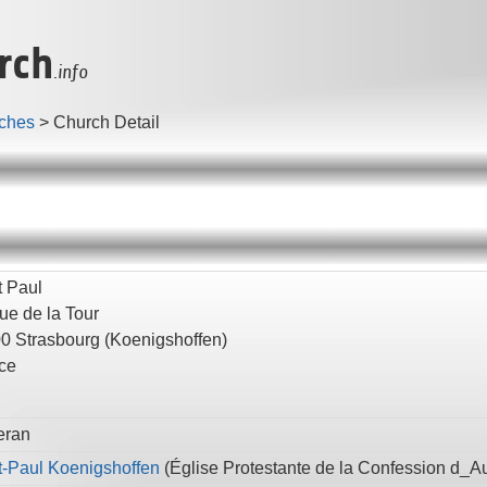
rch
.info
ches
>
Church Detail
t Paul
ue de la Tour
00
Strasbourg
(Koenigshoffen)
ce
eran
t-Paul Koenigshoffen
(
Église Protestante de la Confession d_A