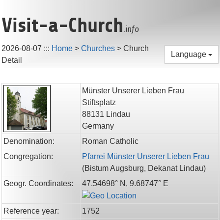
Visit-a-Church
.info
2026-08-07
:::
Home
>
Churches
>
Church
Language
Detail
Münster Unserer Lieben Frau
Stiftsplatz
88131
Lindau
Germany
Denomination:
Roman Catholic
Congregation:
Pfarrei Münster Unserer Lieben Frau
(
Bistum Augsburg,
Dekanat Lindau
)
Geogr. Coordinates:
47.54698° N, 9.68747° E
Reference year:
1752