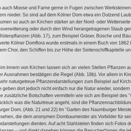
h auch Moose und Farne gerne in Fugen zwischen Werksteinen
n nieder. So sind auf dem Kölner Dom etwa ein Dutzend Laub
umen so auch an Kirchen stärker an der Nord- oder Wetterseite 
nsverwitterung oder durch den Wind herangetragenen Staub g
h Blütenpflanzen (Abb. 17), zum Beispiel Gräser, Büsche und Bä
erte Kölner Domflora wurde erstmals in einem Buch von 1862 b
em Chor, den Schiffen bis zur Höhe der Seitenschiffkapitelle u
 im Innern von Kirchen lassen sich an vielen Stellen Pflanzen 
 Ausnahmen bestätigen die Regel (Abb. 18b). Vor allem in Kirch
t sehr naturgetreue Pflanzendarstellungen zum Beispiel auf Kir
 geben dort jedoch nicht einfach nur die Natur wieder, sondern 
ie zusätzliche Botschaften vermitteln wie sich am Beispiel des "
ücklich was die Naturtreue angeht, sind die Pflanzennachbildu
ger Dom. (Abb. 21 und 22) Im "Garten des Naumburger Meister
u sehen, die dem anonymen Dombaumeister als Vorbilder für s
darstellungen dienten. Auf acht Stahlstelen finden sich Fotos 
anzen – und direkt daneben können die Besucher*innen die le