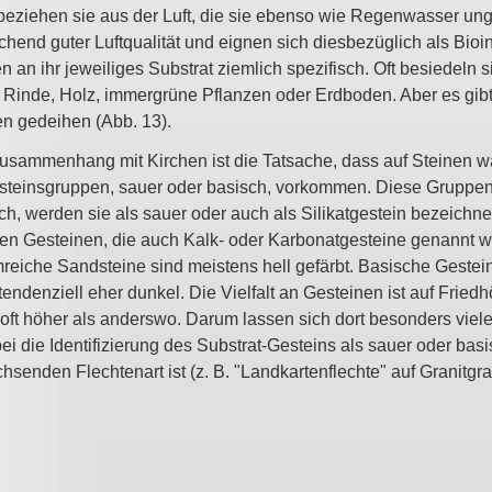
 beziehen sie aus der Luft, die sie ebenso wie Regenwasser ung
chend guter Luftqualität und eignen sich diesbezüglich als Bioi
 an ihr jeweiliges Substrat ziemlich spezifisch. Oft besiedeln s
 Rinde, Holz, immergrüne Pflanzen oder Erdboden. Aber es gibt 
en gedeihen (Abb. 13).
usammenhang mit Kirchen ist die Tatsache, dass auf Steinen 
Gesteinsgruppen, sauer oder basisch, vorkommen. Diese Gruppe
ch, werden sie als sauer oder auch als Silikatgestein bezeichnet,
en Gesteinen, die auch Kalk- oder Karbonatgesteine genannt 
umreiche Sandsteine sind meistens hell gefärbt. Basische Gestei
endenziell eher dunkel. Die Vielfalt an Gesteinen ist auf Fried
 oft höher als anderswo. Darum lassen sich dort besonders viel
 die Identifizierung des Substrat-Gesteins als sauer oder basisc
enden Flechtenart ist (z. B. "Landkartenflechte" auf Granitgrab