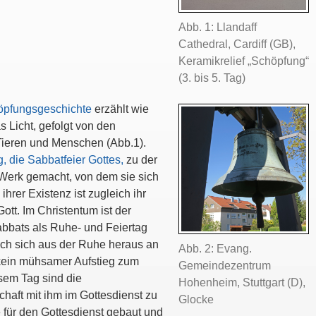
Abb. 1: Llandaff
Cathedral, Cardiff (GB),
Keramikrelief „Schöpfung“
(3. bis 5. Tag)
öpfungsgeschichte
erzählt wie
 Licht, gefolgt von den
Tieren und Menschen (Abb.1).
, die Sabbatfeier Gottes,
zu der
 Werk gemacht, von dem sie sich
hrer Existenz ist zugleich ihr
tt. Im Christentum ist der
abbats als Ruhe- und Feiertag
sch sich aus der Ruhe heraus an
Abb. 2: Evang.
 kein mühsamer Aufstieg zum
Gemeindezentrum
sem Tag sind die
Hohenheim, Stuttgart (D),
haft mit ihm im Gottesdienst zu
Glocke
e für den Gottesdienst gebaut und