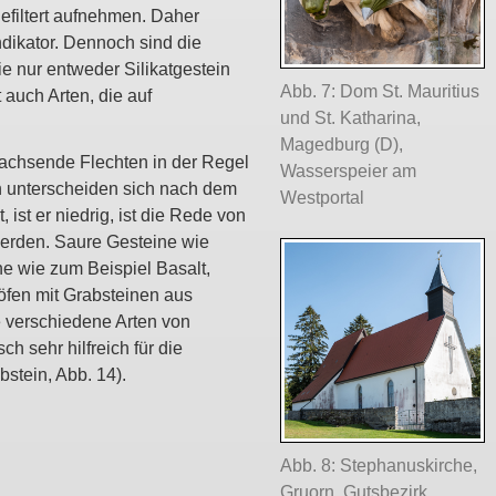
efiltert aufnehmen. Daher
ndikator. Dennoch sind die
ie nur entweder Silikatgestein
Abb. 7: Dom St. Mauritius
auch Arten, die auf
und St. Katharina,
Magedburg (D),
wachsende Flechten in der Regel
Wasserspeier am
n unterscheiden sich nach dem
Westportal
 ist er niedrig, ist die Rede von
werden. Saure Gesteine wie
ne wie zum Beispiel Basalt,
höfen mit Grabsteinen aus
e verschiedene Arten von
h sehr hilfreich für die
stein, Abb. 14).
Abb. 8: Stephanuskirche,
Gruorn, Gutsbezirk