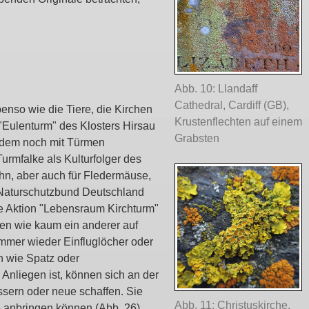
Abb. 10: Llandaff
Cathedral, Cardiff (GB),
enso wie die Tiere, die Kirchen
Krustenflechten auf einem
"Eulenturm" des Klosters Hirsau
Grabsten
udem noch mit Türmen
urmfalke als Kulturfolger des
ihn, aber auch für Fledermäuse,
r Naturschutzbund Deutschland
 Aktion "Lebensraum Kirchturm"
hen wie kaum ein anderer auf
immer wieder Einfluglöcher oder
n wie Spatz oder
nliegen ist, können sich an der
ssern oder neue schaffen. Sie
Abb. 11: Christuskirche,
e anbringen können (Abb. 26).