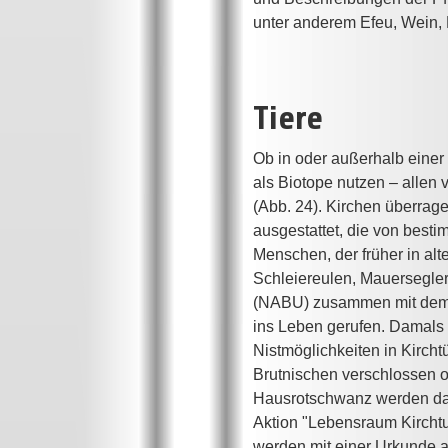
unter anderem Efeu, Wein, 
Tiere
Ob in oder außerhalb einer
als Biotope nutzen – allen
(Abb. 24). Kirchen überra
ausgestattet, die von besti
Menschen, der früher in al
Schleiereulen, Mauersegler
(NABU) zusammen mit dem 
ins Leben gerufen. Damals 
Nistmöglichkeiten in Kirch
Brutnischen verschlossen o
Hausrotschwanz werden dami
Aktion "Lebensraum Kirchtu
werden mit einer Urkunde au