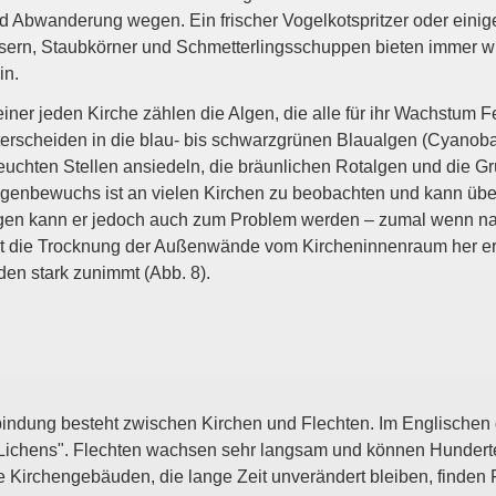
d Abwanderung wegen. Ein frischer Vogelkotspritzer oder einige
ern, Staubkörner und Schmetterlingsschuppen bieten immer 
in.
einer jeden Kirche zählen die Algen, die alle für ihr Wachstum F
terscheiden in die blau- bis schwarzgrünen Blaualgen (Cyanobak
uchten Stellen ansiedeln, die bräunlichen Rotalgen und die Grün
 Algenbewuchs ist an vielen Kirchen zu beobachten und kann übe
talgen kann er jedoch auch zum Problem werden – zumal wen
mit die Trocknung der Außenwände vom Kircheninnenraum her er
den stark zunimmt (Abb. 8).
indung besteht zwischen Kirchen und Flechten. Im Englischen 
ichens". Flechten wachsen sehr langsam und können Hunderte 
e Kirchengebäuden, die lange Zeit unverändert bleiben, finden