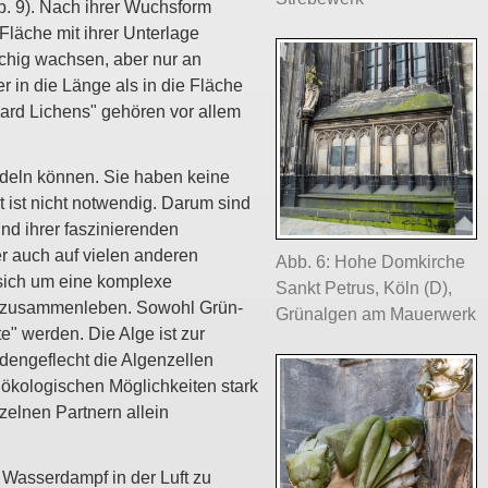
b. 9). Nach ihrer Wuchsform
Fläche mit ihrer Unterlage
ächig wachsen, aber nur an
r in die Länge als in die Fläche
ard Lichens" gehören vor allem
edeln können. Sie haben keine
 ist nicht notwendig. Darum sind
nd ihrer faszinierenden
r auch auf vielen anderen
Abb. 6: Hohe Domkirche
 sich um eine komplexe
Sankt Petrus, Köln (D),
ar zusammenleben. Sowohl Grün-
Grünalgen am Mauerwerk
" werden. Die Alge ist zur
adengeflecht die Algenzellen
 ökologischen Möglichkeiten stark
zelnen Partnern allein
 Wasserdampf in der Luft zu