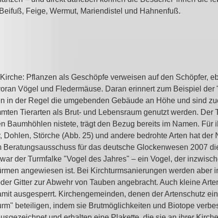
Beifuß, Feige, Wermut, Mariendistel und Hahnenfuß.
 Kirche: Pflanzen als Geschöpfe verweisen auf den Schöpfer, eb
 voran Vögel und Fledermäuse. Daran erinnert zum Beispiel der 
gen in der Regel die umgebenden Gebäude an Höhe und sind z
mmten Tierarten als Brut- und Lebensraum genutzt werden. Der T
ten Baumhöhlen nistete, trägt den Bezug bereits im Namen. Für 
, Dohlen, Störche (Abb. 25) und andere bedrohte Arten hat de
Beratungsausschuss für das deutsche Glockenwesen 2007 die
war der Turmfalke "Vogel des Jahres" – ein Vogel, der inzwisc
türmen angewiesen ist. Bei Kirchturmsanierungen werden aber 
der Gitter zur Abwehr von Tauben angebracht. Auch kleine Arte
t ausgesperrt. Kirchengemeinden, denen der Artenschutz ein A
rm" beteiligen, indem sie Brutmöglichkeiten und Biotope verbe
sgezeichnet und erhalten eine Plakette, die sie an ihrer Kirch