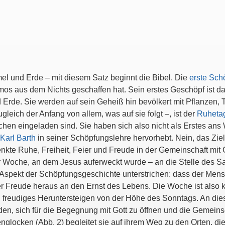
l und Erde – mit diesem Satz beginnt die Bibel. Die
erste Sch
os aus dem Nichts geschaffen hat. Sein erstes Geschöpf ist das
rde. Sie werden auf sein Geheiß hin bevölkert mit Pflanzen, 
gleich der Anfang von allem, was auf sie folgt –, ist der
Ruhetag
en eingeladen sind. Sie haben sich also nicht als Erstes ans
Karl Barth
in seiner Schöpfungslehre hervorhebt. Nein, das Ziel i
te Ruhe, Freiheit, Feier und Freude in der Gemeinschaft mit Go
r Woche, an dem Jesus auferweckt wurde – an die Stelle des S
r Aspekt der Schöpfungsgeschichte unterstrichen: dass der Men
er Freude heraus an den Ernst des Lebens. Die Woche ist also
n freudiges Heruntersteigen von der Höhe des Sonntags. An die
n, sich für die Begegnung mit Gott zu öffnen und die Gemeinsc
englocken (Abb. 2) begleitet sie auf ihrem Weg zu den Orten, di