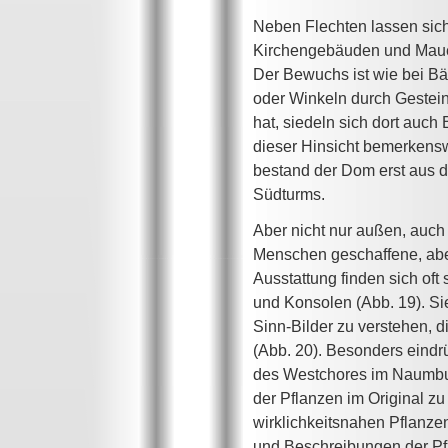
Neben Flechten lassen sic
Kirchengebäuden und Mauer
Der Bewuchs ist wie bei Bä
oder Winkeln durch Gestei
hat, siedeln sich dort auc
dieser Hinsicht bemerkensw
bestand der Dom erst aus d
Südturms.
Aber nicht nur außen, auch
Menschen geschaffene, aber
Ausstattung finden sich of
und Konsolen (Abb. 19). Sie
Sinn-Bilder zu verstehen, d
(Abb. 20). Besonders eindr
des Westchores im Naumbur
der Pflanzen im Original z
wirklichkeitsnahen Pflanzen
und Beschreibungen der Pfl