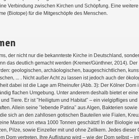
 eine Verbindung zwischen Kirchen und Schöpfung. Eine weitere 
me (Biotope) für die Mitgeschöpfe des Menschen.
smen
s, der nicht nur die bekannteste Kirche in Deutschland, sond
nn das deutlich gemacht werden (Kremer/Günthner, 2014). Der
rden: geologischen, archäologischen, baugeschichtlichen, kunst
schen, ... . Nicht außer Acht zu lassen ist jedoch auch der ökol
eit dabei ist die Lage am Rheinufer (Abb. 3): Der Kölner Dom i
tändig flachen Umgebung. Unter anderem deshalb bietet er eine 
nd Tiere. Er ist "Heiligtum und Habitat" – ein vielgipfliges un
ften. Allein seine "lebende Patina" aus Algen, Bakterien sowie
 die sich an den zahllosen gotischen Bauteilen wie Fialen, K
f eine Masse von etwa 1000 Tonnen geschätzt! In der Biologie 
zen, Pilze, sowie Einzeller mit und ohne Zellkern. Jedes dieser
 Dom vertreten. Ihre Auflistung wird – wie der Dom selbst – im