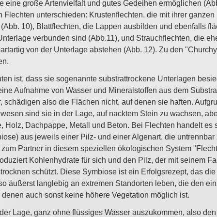
ie eine große Artenvielfalt und gutes Gedeihen ermöglichen (Ab
Flechten unterschieden: Krustenflechten, die mit ihrer ganzen 
(Abb. 10), Blattflechten, die Lappen ausbilden und ebenfalls fl
 Unterlage verbunden sind (Abb.11), und Strauchflechten, die ehe
rtartig von der Unterlage abstehen (Abb. 12). Zu den "Churchy
en.
ten ist, dass sie sogenannte substrattrockene Unterlagen besi
eine Aufnahme von Wasser und Mineralstoffen aus dem Substrat
 schädigen also die Flächen nicht, auf denen sie haften. Aufgru
wesen sind sie in der Lage, auf nacktem Stein zu wachsen, abe
 Holz, Dachpappe, Metall und Beton. Bei Flechten handelt es
se) aus jeweils einer Pilz- und einer Algenart, die untrennb
zum Partner in diesem speziellen ökologischen System "Flechte
oduziert Kohlenhydrate für sich und den Pilz, der mit seinem F
rocknen schützt. Diese Symbiose ist ein Erfolgsrezept, das die
so äußerst langlebig an extremen Standorten leben, die den ein
denen auch sonst keine höhere Vegetation möglich ist.
n der Lage, ganz ohne flüssiges Wasser auszukommen, also den