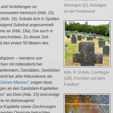
Münsigen (D), Rotalgen
 und Vertiefungen an
an der Nordwand
moosarten heimisch (Abb. 15).
(Abb. 16). Sobald sich in Spalten
enügend Substrat angesammelt
ume an (Abb. 18a). Die auch in
eschrieben. Zu dieser Zeit
nd den ersten 50 Metern des
aufspüren – meistens von
en mit mittelalterlicher
chenfenstern, Gemälden, Gestühlen
Abb. 9: St Ann, Llandygái
sind bei aller Akkuratesse als
(GB), Flechten auf dem
Grünen Mannes
" zeigen lässt
Friedhof
ngen an den Sandstein-Kapitellen
s" am Dom (Abb. 23) sind einige
eine so überzeugend
der Kapitelle sowie Zeichnungen
benden Originale betrachten,