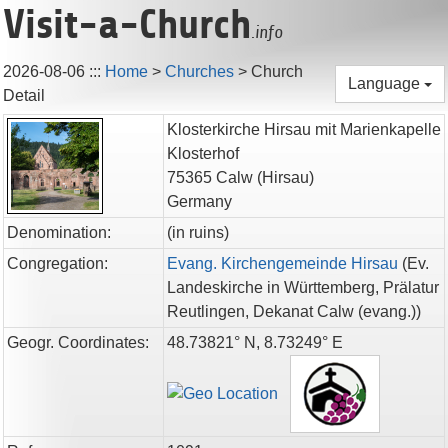
Visit-a-Church
.info
2026-08-06
:::
Home
>
Churches
>
Church
Language
Detail
Klosterkirche Hirsau mit Marienkapelle
Klosterhof
75365
Calw
(Hirsau)
Germany
Denomination:
(in ruins)
Congregation:
Evang. Kirchengemeinde Hirsau
(
Ev.
Landeskirche in Württemberg,
Prälatur
Reutlingen,
Dekanat Calw (evang.)
)
Geogr. Coordinates:
48.73821° N, 8.73249° E