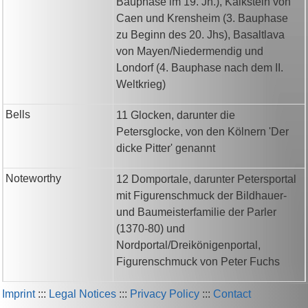
Bauphase im 19. Jh.), Kalkstein von
Caen und Krensheim (3. Bauphase
zu Beginn des 20. Jhs), Basaltlava
von Mayen/Niedermendig und
Londorf (4. Bauphase nach dem II.
Weltkrieg)
Bells
11 Glocken, darunter die
Petersglocke, von den Kölnern 'Der
dicke Pitter' genannt
Noteworthy
12 Domportale, darunter Petersportal
mit Figurenschmuck der Bildhauer-
und Baumeisterfamilie der Parler
(1370-80) und
Nordportal/Dreikönigenportal,
Figurenschmuck von Peter Fuchs
Imprint
:::
Legal Notices
:::
Privacy Policy
:::
Contact