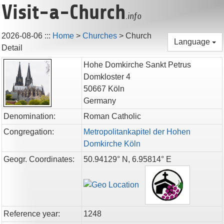
Visit-a-Church
.info
2026-08-06
:::
Home
>
Churches
>
Church
Language
Detail
Hohe Domkirche Sankt Petrus
Domkloster 4
50667
Köln
Germany
Denomination:
Roman Catholic
Congregation:
Metropolitankapitel der Hohen
Domkirche Köln
Geogr. Coordinates:
50.94129° N, 6.95814° E
Reference year:
1248