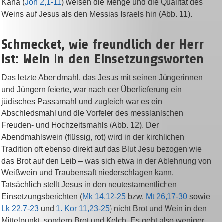
Kana (
Joh 2,1-11
) weisen die Menge und die Qualität des
Weins auf Jesus als den Messias Israels hin (Abb. 11).
Schmecket, wie freundlich der Herr
ist: Wein in den Einsetzungsworten
Das letzte Abendmahl, das Jesus mit seinen Jüngerinnen
und Jüngern feierte, war nach der Überlieferung ein
jüdisches Passamahl und zugleich war es ein
Abschiedsmahl und die Vorfeier des messianischen
Freuden- und Hochzeitsmahls (Abb. 12). Der
Abendmahlswein (flüssig, rot) wird in der kirchlichen
Tradition oft ebenso direkt auf das Blut Jesu bezogen wie
das Brot auf den Leib – was sich etwa in der Ablehnung von
Weißwein und Traubensaft niederschlagen kann.
Tatsächlich stellt Jesus in den neutestamentlichen
Einsetzungsberichten (
Mk 14,12-25
bzw.
Mt 26,17-30
sowie
Lk 22,7-23
und
1. Kor 11,23-25
) nicht Brot und Wein in den
Mittelpunkt, sondern Brot und Kelch. Es geht also weniger