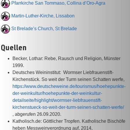
Pfarrkirche San Tommaso, Collina d’Oro-Agra
Martin-Luther-Kirche, Lissabon
St Brelade’s Church, St Brelade
Quellen
Becker, Lothar: Rebe, Rausch und Religion, Münster
1999.
Deutsches Weininstitut: Wormser Liebfrauenstift-
Kirchenstück. So weit der Turm seinen Schatten werfe,
https://www.deutscheweine.de/tourismus/hoehepunkte-
der-weinkultur/hoehepunkte-der-weinkultur-
detailseite/highlight/wormser-liebfrauenstift-
kirchenstueck-so-weit-der-turm-seinen-schatten-werfe/
, abgerufen 26.09.2020.
Katholisch.de: Göttlicher Tropfen. Katholische Bischöfe
heben Messweinverordnung auf, 2014,