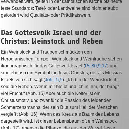
verwandelt wird, gelten in der katholischen Kirche bis heute
feste Standards: Tafel- oder Landweine sind nicht erlaubt;
gefordert wird Qualitäts- oder Prädikatswein.
Das Gottesvolk Israel und der
Christus: Weinstock und Reben
Ein Weinstock und Trauben schmückten den
Herodianischen Tempel. Weinstock und Weintraube stehen
ikonographisch für das Gottesvolk Israel (
Ps 80,9-17
) und
sind ebenso ein Symbol für Jesus Christus, der als Messias
Israels von sich sagt (
Joh 15,5
): „Ich bin der Weinstock, ihr
seid die Reben. Wer in mir bleibt und ich in ihm, der bringt
viel Frucht.“ (Abb. 15) Aber auch die Kelter ist ein
Christusmotiv, und zwar für die Passion des leidenden
Schmerzensmanns, der sein Blut zum Heil der Menschen
vergießt (Abb. 16). Wenn das Kreuz als Baum des Lebens
dargestellt wird, ist dieser Lebensbaum oft ein Weinstock
(Abb. 17), ebenso die Pflanze, die aus der Wurzel Jesse