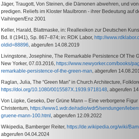
Jäger, Traugott, Von Steinen, die Dämonen abwehren, und von
predigen. Reliefs im Kloster Maulbronn - ihrer Bedeutung auf d
Vaihingen/Enz 2001
Keller, Harald, Blattmaske, in: Reallexikon zur Deutschen Kuns
Bd. II (1941), Sp. 867–874; in: RDK Labor,
http://www.rdklabor.
oldid=88896
, abgerufen 14.08.2019
Livingstone, Josephine, The Remarkable Persistence Of The 
New Yorker, 07.03.2016,
https://www.newyorker.com/books/page
remarkable-persistence-of-the-green-man
, abgerufen 14.08.20
Raglan, Julia, The “Green Man” in Church Architecture, Folklor
https://doi.org/10.1080/0015587X.1939.9718148
, abgerufen 1
Von Lüpke, Geseko,
Der Grüne Mann
–
Eine verborgene Figur
Christentum,
https://www1.wdr.de/radio/wdr5/sendungen/leben
gruene-mann-100.html
,
abgerufen 12.09.2022
Wikipedia, Bamberger Reiter,
https://de.wikipedia.org/wiki/Ba
abgerufen 04.04.2024