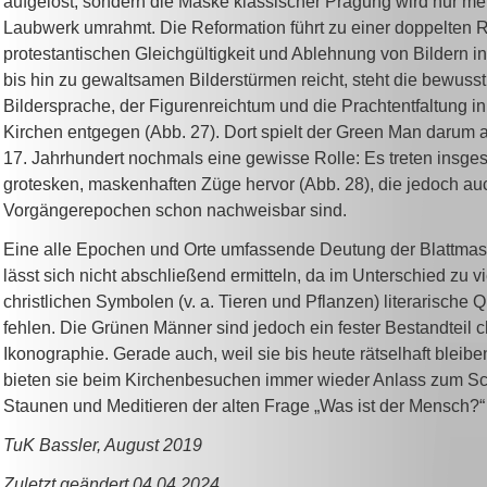
aufgelöst, sondern die Maske klassischer Prägung wird nur me
Laubwerk umrahmt. Die Reformation führt zu einer doppelten R
protestantischen Gleichgültigkeit und Ablehnung von Bildern in
bis hin zu gewaltsamen Bilderstürmen reicht, steht die bewusst
Bildersprache, der Figurenreichtum und die Prachtentfaltung in
Kirchen entgegen (Abb. 27). Dort spielt der Green Man darum 
17. Jahrhundert nochmals eine gewisse Rolle: Es treten insge
grotesken, maskenhaften Züge hervor (Abb. 28), die jedoch au
Vorgängerepochen schon nachweisbar sind.
Eine alle Epochen und Orte umfassende Deutung der Blattmas
lässt sich nicht abschließend ermitteln, da im Unterschied zu 
christlichen Symbolen (v. a. Tieren und Pflanzen) literarische Q
fehlen. Die Grünen Männer sind jedoch ein fester Bestandteil ch
Ikonographie. Gerade auch, weil sie bis heute rätselhaft bleibe
bieten sie beim Kirchenbesuchen immer wieder Anlass zum S
Staunen und Meditieren der alten Frage „Was ist der Mensch?“
TuK Bassler, August 2019
Zuletzt geändert 04.04.2024