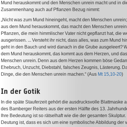
Mund herauskommt und den Menschen unrein macht und in d
Zusammenhang auch auf Pflanzen Bezug nimmt:
„Nicht was zum Mund hineingeht, macht den Menschen unrein
aus dem Mund herauskommt, das macht den Menschen unrein. 
Pflanzen, die mein himmlischer Vater nicht gepflanzt hat, die 
ausgerissen. ...
Versteht ihr nicht, dass alles, was zum Mund hi
geht in den Bauch und wird danach in die Grube ausgeleert?
W
dem Mund herauskommt, das kommt aus dem Herzen, und das
Menschen unrein.
Denn aus dem Herzen kommen böse Gedan
Ehebruch, Unzucht, Diebstahl, falsches Zeugnis, Lästerung.
Da
Dinge, die den Menschen unrein machen.“ (Aus
Mt 15,10-20
)
In der Gotik
In die späte Stauferzeit gehört die ausdrucksvolle Blattmaske 
des Bamberger Reiters aus der ersten Hälfte des 13. Jahrhunde
Ihre Bedeutung ist so rätselhaft wie die der gesamten Skulptur
Deutung ist, dass es sich um eine symbolische Abbildung der