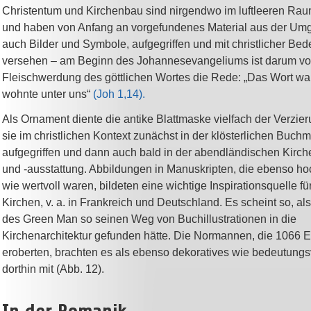
Christentum und Kirchenbau sind nirgendwo im luftleeren Ra
und haben von Anfang an vorgefundenes Material aus der Um
auch Bilder und Symbole, aufgegriffen und mit christlicher Be
versehen – am Beginn des Johannesevangeliums ist darum vo
Fleischwerdung des göttlichen Wortes die Rede: „Das Wort wa
wohnte unter uns“
(Joh 1,14).
Als Ornament diente die antike Blattmaske vielfach der Verzie
sie im christlichen Kontext zunächst in der klösterlichen Buchm
aufgegriffen und dann auch bald in der abendländischen Kirch
und -ausstattung. Abbildungen in Manuskripten, die ebenso h
wie wertvoll waren, bildeten eine wichtige Inspirationsquelle für
Kirchen, v. a. in Frankreich und Deutschland. Es scheint so, al
des Green Man so seinen Weg von Buchillustrationen in die
Kirchenarchitektur gefunden hätte. Die Normannen, die 1066 
eroberten, brachten es als ebenso dekoratives wie bedeutung
dorthin mit (Abb. 12).
In der Romanik