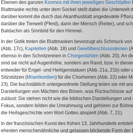
Ebenen des ganzen
Kosmos mit ihren jeweiligen Geschöpfen
h
Blattmaske rechts unter dem Sockel stellt dabei die Unterwelt d
darüber kommt die durch das Akanthusblatt angedeutete Pflan
darüber die Tierwelt (Pferd), dann der Mensch (Reiter), und sch
Baldachin als Sinnbild für den Himmel.
In der Gotik treten die Blattmasken bevorzugt als Schmuck vo
(Abb. 17c),
Kapitellen
(Abb. 18) und
Gewölbeschlusssteinen
(A
ebenso in den Schnitzereien in
Chorgestühlen
(Abb. 20). An di
sind sie nicht auf Augenhöhe, sondern am Rand, bzw. in diene
entweder für Engel- und Heiligenstatuen (Abb. 21a, 21b) oder 
Sitzstützen (
Miserikordien
) für die Chorherren (Abb. 22) oder 
23). Die buchstäblich untergeordnete Stellung teilen sie mit a
Darstellungen von Mächten des Bösen, was Rückschlüsse auf
zulässt: Sie stehen nicht wie die biblischen Darstellungen und 
Fokus, sondern bilden die Umrahmung und gehören zur Bühne,
die Heilsgeschichte vom Wort Gottes abspielt (Abb. 7, 21).
In der französischen Kunst des frühen 13. Jahrhunderts entste
ehesten menschenähnliche und gelassen blickende Form der 