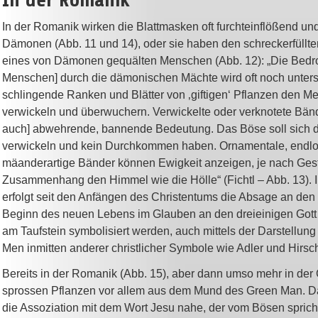
In der Romanik wirken die Blattmasken oft furchteinflößend un
Dämonen (Abb. 11 und 14), oder sie haben den schreckerfüllt
eines von Dämonen gequälten Menschen (Abb. 12): „Die Bedr
Menschen] durch die dämonischen Mächte wird oft noch unters
schlingende Ranken und Blätter von ‚giftigen‘ Pflanzen den 
verwickeln und überwuchern. Verwickelte oder verknotete Bän
auch] abwehrende, bannende Bedeutung. Das Böse soll sich d
verwickeln und kein Durchkommen haben. Ornamentale, endlos
mäanderartige Bänder können Ewigkeit anzeigen, je nach Ges
Zusammenhang den Himmel wie die Hölle“ (Fichtl – Abb. 13). I
erfolgt seit den Anfängen des Christentums die Absage an den 
Beginn des neuen Lebens im Glauben an den dreieinigen Gott
am Taufstein symbolisiert werden, auch mittels der Darstellun
Men inmitten anderer christlicher Symbole wie Adler und Hirsch
Bereits in der Romanik (Abb. 15), aber dann umso mehr in der 
sprossen Pflanzen vor allem aus dem Mund des Green Man. Da
die Assoziation mit dem Wort Jesu nahe, der vom Bösen sprich