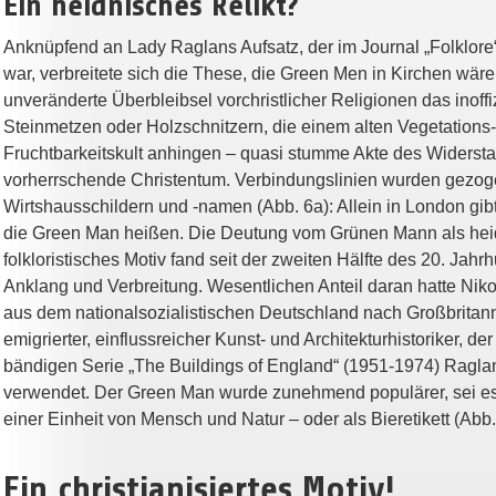
Ein heidnisches Relikt?
Anknüpfend an Lady Raglans Aufsatz, der im Journal „Folklore
war, verbreitete sich die These, die Green Men in Kirchen wäre
unveränderte Überbleibsel vorchristlicher Religionen das inoff
Steinmetzen oder Holzschnitzern, die einem alten Vegetations-
Fruchtbarkeitskult anhingen – quasi stumme Akte des Widerst
vorherrschende Christentum. Verbindungslinien wurden gezog
Wirtshausschildern und -namen (Abb. 6a): Allein in London gib
die Green Man heißen. Die Deutung vom Grünen Mann als hei
folkloristisches Motiv fand seit der zweiten Hälfte des 20. Jahr
Anklang und Verbreitung. Wesentlichen Anteil daran hatte Nik
aus dem nationalsozialistischen Deutschland nach Großbritan
emigrierter, einflussreicher Kunst- und Architekturhistoriker, der
bändigen Serie „The Buildings of England“ (1951-1974) Ragl
verwendet. Der Green Man wurde zunehmend populärer, sei es
einer Einheit von Mensch und Natur – oder als Bieretikett (Abb.
Ein christianisiertes Motiv!