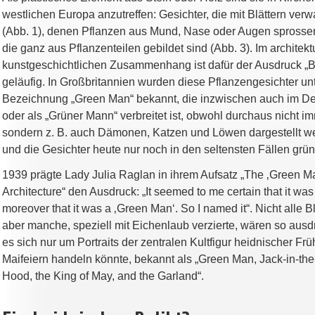
westlichen Europa anzutreffen: Gesichter, die mit Blättern ver
(Abb. 1), denen Pflanzen aus Mund, Nase oder Augen sprossen
die ganz aus Pflanzenteilen gebildet sind (Abb. 3). Im architekt
kunstgeschichtlichen Zusammenhang ist dafür der Ausdruck „B
geläufig. In Großbritannien wurden diese Pflanzengesichter unt
Bezeichnung „Green Man“ bekannt, die inzwischen auch im D
oder als „Grüner Mann“ verbreitet ist, obwohl durchaus nicht i
sondern z. B. auch Dämonen, Katzen und Löwen dargestellt we
und die Gesichter heute nur noch in den seltensten Fällen grün 
1939 prägte Lady Julia Raglan in ihrem Aufsatz „The ‚Green M
Architecture“ den Ausdruck: „It seemed to me certain that it was
moreover that it was a ‚Green Man‘. So I named it“. Nicht alle 
aber manche, speziell mit Eichenlaub verzierte, wären so ausd
es sich nur um Portraits der zentralen Kultfigur heidnischer Fr
Maifeiern handeln könnte, bekannt als „Green Man, Jack-in-th
Hood, the King of May, and the Garland“.