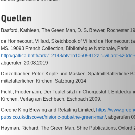
Quellen
Basford, Kathleen, The Green Man, D. S. Brewer, Rochester 1
de Honnecourt, Villard, Sketchbook of Villard de Honnecourt (
MS. 19093 French Collection, Bibliothèque Nationale, Paris,
http://gallica.bnf.fr/ark:/12148/btv1b10509412z.r=villard%20
abgerufen 20.08.2019
Dinzelbacher, Peter: Köpfe und Masken. Spätmittelalterliche B
mittelalterlichen Kirchen, Salzburg 2014
Fichtl, Friedemann, Der Teufel sitzt im Chorgestühl. Entdeckun
Kirchen, Verlag am Eschbach, Eschbach 2009.
Greene King Brewing and Retailing Limited,
https://www.green
pubs.co.uk/discover/historic-pubs/the-green-man/
, abgerufen 0
Hayman, Richard, The Green Man, Shire Publications, Oxford