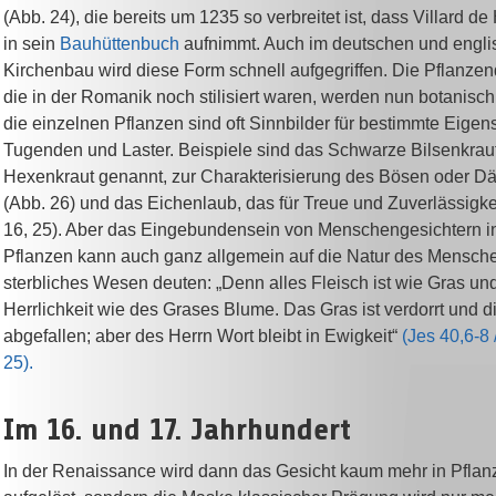
(Abb. 24), die bereits um 1235 so verbreitet ist, dass Villard d
in sein
Bauhüttenbuch
aufnimmt. Auch im deutschen und engl
Kirchenbau wird diese Form schnell aufgegriffen. Die Pflanzen
die in der Romanik noch stilisiert waren, werden nun botanisc
die einzelnen Pflanzen sind oft Sinnbilder für bestimmte Eigen
Tugenden und Laster. Beispiele sind das Schwarze Bilsenkrau
Hexenkraut genannt, zur Charakterisierung des Bösen oder 
(Abb. 26) und das Eichenlaub, das für Treue und Zuverlässigkei
16, 25). Aber das Eingebundensein von Menschengesichtern in
Pflanzen kann auch ganz allgemein auf
die Natur des Mensch
sterbliches Wesen deuten: „Denn alles Fleisch ist wie Gras und
Herrlichkeit wie des Grases Blume. Das Gras ist verdorrt und 
abgefallen; aber des Herrn Wort bleibt in Ewigkeit“
(Jes 40,6-8 
25).
Im 16. und 17. Jahrhundert
In der Renaissance wird dann das Gesicht kaum mehr in Pfla