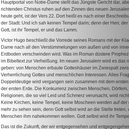
Hauptportal von Notre-Dame stellt das Jüngste Gericht dar, ab
richtenden Christus ruhen auf den Zinnen des neuen Jerusal
heute geht, ist der Vers 22. Dort heißt es nach einer Beschrei
der Stadt: Und ich sah keinen Tempel darin; denn der Herr, der
Gott, ist ihr Tempel, er und das Lamm.
Victor Hugo beschließt die Vorrede seines Romans mit der Kla
Dame nach all den Verstümmelungen von außen und von inne
Erdboden verschwinden wird. Was im Roman düstere Prophezei
im Bibeltext zur Verheißung. Im neuen Jerusalem wird es das 
geben: von Menschen erbaute Gotteshäuser im Zwiespalt zwis
Verherrlichung Gottes und menschlichen Interessen. Alles Fra
Doppeldeutige wird vergangen sein zusammen mit dem erste
der ersten Erde. Die Konkurrenz zwischen Menschen, Dörfern,
Religionen, die so viel Leid und Schmerz verursacht, wird nich
Keine Kirchen, keine Tempel, keine Moscheen werden auf der
mehr zu sehen sein, denn Gott selbst wird an die Stelle treten,
Menschen ihm nahekommen wollen. Gott selbst wird ihr Tempe
Das ist die Zukunft, der wir entgegensehen und entgegengehen