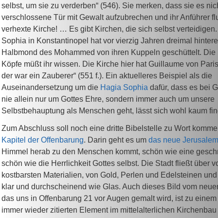
selbst, um sie zu verderben“ (546). Sie merken, dass sie es nich
verschlossene Tür mit Gewalt aufzubrechen und ihr Anführer flu
verhexte Kirche! … Es gibt Kirchen, die sich selbst verteidigen
Sophia in Konstantinopel hat vor vierzig Jahren dreimal hinter
Halbmond des Mohammed von ihren Kuppeln geschüttelt. Die 
Köpfe müßt ihr wissen. Die Kirche hier hat Guillaume von Pari
der war ein Zauberer“ (551 f.). Ein aktuelleres Beispiel als die
Auseinandersetzung um die
Hagia Sophia
dafür, dass es bei 
nie allein nur um Gottes Ehre, sondern immer auch um unsere
Selbstbehauptung als Menschen geht, lässt sich wohl kaum fi
Zum Abschluss soll noch eine dritte Bibelstelle zu Wort komm
Kapitel der Offenbarung
. Darin geht es um
das neue Jerusale
Himmel herab zu den Menschen kommt, schön wie eine gesch
schön wie die Herrlichkeit Gottes selbst. Die Stadt fließt über 
kostbarsten Materialien, von Gold, Perlen und Edelsteinen und
klar und durchscheinend wie Glas. Auch dieses Bild vom neue
das uns in Offenbarung 21 vor Augen gemalt wird, ist zu einem
immer wieder zitierten Element im mittelalterlichen Kirchenba