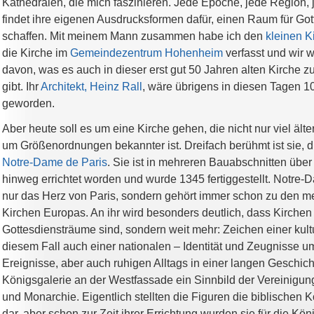
Kathedralen, die mich faszinieren. Jede Epoche, jede Region
findet ihre eigenen Ausdrucksformen dafür, einen Raum für Got
schaffen. Mit meinem Mann zusammen habe ich den
kleinen K
die Kirche im
Gemeindezentrum Hohenheim
verfasst und wir w
davon, was es auch in dieser erst gut 50 Jahren alten Kirche 
gibt. Ihr
Architekt, Heinz Rall
, wäre übrigens in diesen Tagen 10
geworden.
Aber heute soll es um eine Kirche gehen, die nicht nur viel ält
um Größenordnungen bekannter ist. Dreifach berühmt ist sie, 
Notre-Dame de Paris
. Sie ist in mehreren Bauabschnitten übe
hinweg errichtet worden und wurde 1345 fertiggestellt. Notre-D
nur das Herz von Paris, sondern gehört immer schon zu den m
Kirchen Europas. An ihr wird besonders deutlich, dass Kirchen 
Gottesdiensträume sind, sondern weit mehr: Zeichen einer kultu
diesem Fall auch einer nationalen – Identität und Zeugnisse u
Ereignisse, aber auch ruhigen Alltags in einer langen Geschicht
Königsgalerie an der Westfassade ein Sinnbild der Vereinigun
und Monarchie. Eigentlich stellten die Figuren die biblischen 
dar, aber schon zur Zeit ihrer Errichtung wurden sie für die Kö