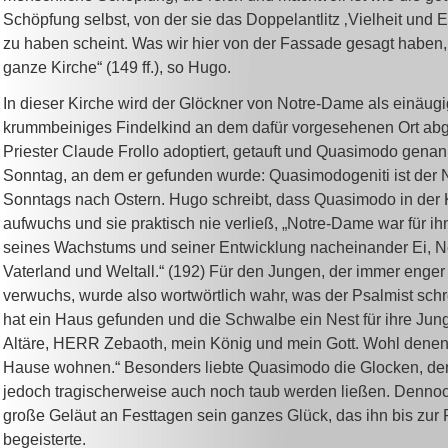
Schöpfung selbst, von der sie das Doppelantlitz ‚Vielheit und Ei
zu haben scheint. Was wir hier von der Fassade gesagt haben, d
ganze Kirche“ (149 ff.), so Hugo.
In dieser Kirche wird der Glöckner von Notre-Dame als einäugi
krummbeiniges Findelkind an dem dafür vorgesehenen Ort ab
Priester Claude Frollo adoptiert, getauft und Quasimodo gena
Sonntag, an dem er gefunden wurde: Quasimodogeniti ist der
Sonntags nach Ostern. Hugo schreibt, dass Quasimodo in der 
aufwuchs und sie praktisch nie verließ, „Notre-Dame war für ih
seines Wachstums und seiner Entwicklung nacheinander Ei, N
Vaterland und Weltall.“ (192) Für den Jungen, der immer enger 
verwuchs, wurde also wortwörtlich wahr, was der Psalmist schr
hat ein Haus gefunden und die Schwalbe ein Nest für ihre Jun
Altäre, HERR Zebaoth, mein König und mein Gott. Wohl denen,
Hause wohnen.“ Besonders liebte Quasimodo die Glocken, der
jedoch tragischerweise auch noch taub werden ließen. Denno
große Geläut an Festtagen sein ganzes Glück, das ihn bis zur 
begeisterte.