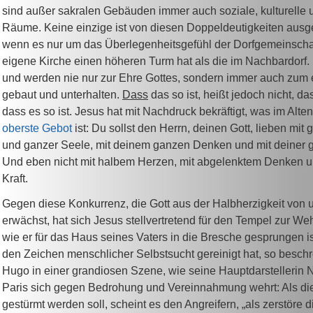
sind außer sakralen Gebäuden immer auch soziale, kulturelle u
Räume. Keine einzige ist von diesen Doppeldeutigkeiten au
wenn es nur um das Überlegenheitsgefühl der Dorfgemeinschaft
eigene Kirche einen höheren Turm hat als die im Nachbardorf.
und werden nie nur zur Ehre Gottes, sondern immer auch zu
gebaut und unterhalten.
Dass
das so ist, heißt jedoch nicht, d
dass es so ist. Jesus hat mit Nachdruck bekräftigt, was im Alt
oberste Gebot
ist: Du sollst den Herrn, deinen Gott, lieben mi
und ganzer Seele, mit deinem ganzen Denken und mit deiner g
Und eben nicht mit halbem Herzen, mit abgelenktem Denken un
Kraft.
Gegen diese Konkurrenz, die Gott aus der Halbherzigkeit von
erwächst, hat sich Jesus stellvertretend für den Tempel zur We
wie er für das Haus seines Vaters in die Bresche gesprungen i
den Zeichen menschlicher Selbstsucht gereinigt hat, so beschr
Hugo in einer grandiosen Szene, wie seine Hauptdarstellerin
Paris sich gegen Bedrohung und Vereinnahmung wehrt: Als di
gestürmt werden soll, scheint es den Angreifern, „als zerstöre d