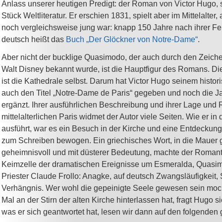
Anlass unserer heutigen Predigt: der Roman von Victor Hugo, s
Stück Weltliteratur. Er erschien 1831, spielt aber im Mittelalter, 
noch vergleichsweise jung war: knapp 150 Jahre nach ihrer Fer
deutsch heißt das
Buch „Der Glöckner von Notre-Dame“
.
Aber nicht der bucklige Quasimodo, der auch durch den Zeiche
Walt Disney bekannt wurde, ist die Hauptfigur des Romans. D
ist die Kathedrale selbst. Darum hat Victor Hugo seinem hist
auch den Titel „Notre-Dame de Paris“ gegeben und noch die J
ergänzt. Ihrer ausführlichen Beschreibung und ihrer Lage und 
mittelalterlichen Paris widmet der Autor viele Seiten. Wie er in
ausführt, war es ein Besuch in der Kirche und eine Entdeckung 
zum Schreiben bewogen. Ein griechisches Wort, in die Mauer ge
geheimnisvoll und mit düsterer Bedeutung, machte der Romant
Keimzelle der dramatischen Ereignisse um Esmeralda, Quasi
Priester Claude Frollo: Anagke, auf deutsch Zwangsläufigkeit,
Verhängnis. Wer wohl die gepeinigte Seele gewesen sein moch
Mal an der Stirn der alten Kirche hinterlassen hat, fragt Hugo si
was er sich geantwortet hat, lesen wir dann auf den folgenden 