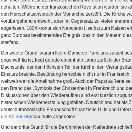
gehalten. Während der französischen Revolution wurden sie al
den Herrschaftsanspruch der Monarchie zerstört. Die Kirche w
vorübergehend entweiht, aber im Gegensatz zu vielen anderen
abgerissen. 1804 krönte sich Napoleon I. selbst zum Kaiser: e
ganz Europas bestimmendes Ereignis, das in den Mauern dies
stattfand.
Der zweite Grund, warum Notre-Dame de Paris uns zurzeit be
gegenwärtig ist, liegt gerade eineinhalb Jahre zurück: der Bra
Dachstuhls, der den höchsten Teil der Kirche, den Vierungsdac
Einsturz brachte. Bestürzung herrschte nicht nur in Frankreich
weltweit war die Anteilnahme groß. Auch der Papst äußerte se
den Brand des „Symbols der Christenheit in Frankreich und der
Diskussionen über den Wiederaufbau sind erst kürzlich zuguns
historischen Wiederherstellung gefallen. Deutschland hat als Z
deutsch-französische Freundschaft finanzielle Hilfe und Unter
die
Kölner Dom
bauhütte angeboten.
Und der dritte Grund für die Berühmtheit der Kathedrale schließl