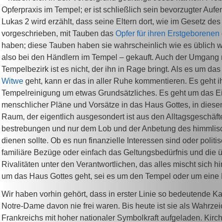
Opferpraxis im Tempel; er ist schließlich sein bevorzugter Aufent
Lukas 2 wird erzählt, dass seine Eltern dort, wie im Gesetz de
vorgeschrieben, mit Tauben das
Opfer für ihren Erstgeborenen
haben; diese Tauben haben sie wahrscheinlich wie es üblich wa
also bei den Händlern im Tempel – gekauft. Auch der Umgang 
Tempelbezirk ist es nicht, der ihn in Rage bringt. Als es um da
Witwe
geht, kann er das in aller Ruhe kommentieren. Es geht i
Tempelreinigung um etwas Grundsätzliches. Es geht um das E
menschlicher Pläne und Vorsätze in das Haus Gottes, in diese
Raum, der eigentlich ausgesondert ist aus den Alltagsgeschäft
bestrebungen und nur dem Lob und der Anbetung des himmlis
dienen sollte. Ob es nun finanzielle Interessen sind oder politi
familiäre Bezüge oder einfach das Geltungsbedürfnis und die 
Rivalitäten unter den Verantwortlichen, das alles mischt sich h
um das Haus Gottes geht, sei es um den Tempel oder um eine
Wir haben vorhin gehört, dass in erster Linie so bedeutende K
Notre-Dame davon nie frei waren. Bis heute ist sie als Wahrze
Frankreichs mit hoher nationaler Symbolkraft aufgeladen. Kir