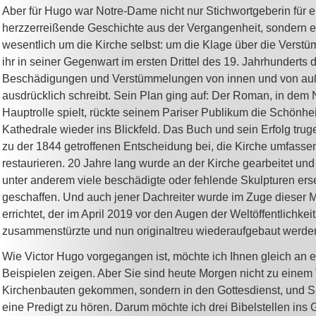
Aber für Hugo war Notre-Dame nicht nur Stichwortgeberin für e
herzzerreißende Geschichte aus der Vergangenheit, sondern e
wesentlich um die Kirche selbst: um die Klage über die Verst
ihr in seiner Gegenwart im ersten Drittel des 19. Jahrhunderts 
Beschädigungen und Verstümmelungen von innen und von auß
ausdrücklich schreibt. Sein Plan ging auf: Der Roman, in dem
Hauptrolle spielt, rückte seinem Pariser Publikum die Schönhei
Kathedrale wieder ins Blickfeld. Das Buch und sein Erfolg tru
zu der 1844 getroffenen Entscheidung bei, die Kirche umfasse
restaurieren. 20 Jahre lang wurde an der Kirche gearbeitet un
unter anderem viele beschädigte oder fehlende Skulpturen ers
geschaffen. Und auch jener Dachreiter wurde im Zuge diese
errichtet, der im April 2019 vor den Augen der Weltöffentlichke
zusammenstürzte und nun originaltreu wiederaufgebaut werden
Wie Victor Hugo vorgegangen ist, möchte ich Ihnen gleich an 
Beispielen zeigen. Aber Sie sind heute Morgen nicht zu einem 
Kirchenbauten gekommen, sondern in den Gottesdienst, und Si
eine Predigt zu hören. Darum möchte ich drei Bibelstellen ins