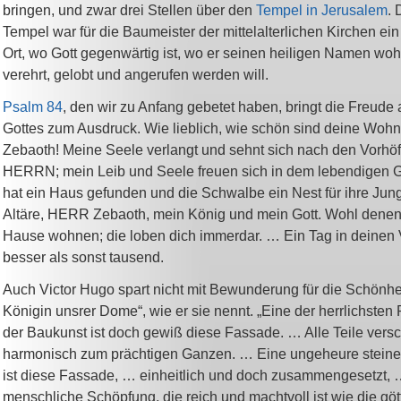
bringen, und zwar drei Stellen über den
Tempel in Jerusalem
. 
Tempel war für die Baumeister der mittelalterlichen Kirchen ein
Ort, wo Gott gegenwärtig ist, wo er seinen heiligen Namen woh
verehrt, gelobt und angerufen werden will.
Psalm 84
, den wir zu Anfang gebetet haben, bringt die Freud
Gottes zum Ausdruck. Wie lieblich, wie schön sind deine Woh
Zebaoth! Meine Seele verlangt und sehnt sich nach den Vorhö
HERRN; mein Leib und Seele freuen sich in dem lebendigen G
hat ein Haus gefunden und die Schwalbe ein Nest für ihre Jun
Altäre, HERR Zebaoth, mein König und mein Gott. Wohl denen,
Hause wohnen; die loben dich immerdar. … Ein Tag in deinen V
besser als sonst tausend.
Auch Victor Hugo spart nicht mit Bewunderung für die Schönhei
Königin unsrer Dome“, wie er sie nennt. „Eine der herrlichste
der Baukunst ist doch gewiß diese Fassade. … Alle Teile ver
harmonisch zum prächtigen Ganzen. … Eine ungeheure stein
ist diese Fassade, … einheitlich und doch zusammengesetzt, 
menschliche Schöpfung, die reich und machtvoll ist wie die göt