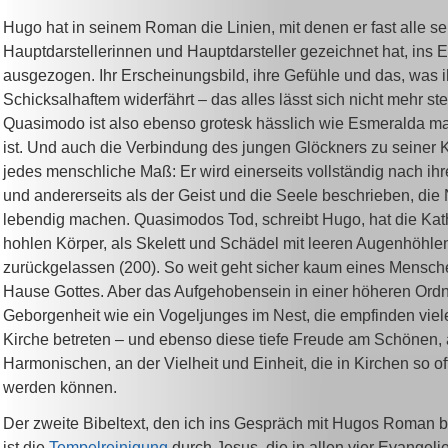
Hugo hat in seinem Roman die Linien, mit denen er fast alle se
Hauptdarstellerinnen und Hauptdarsteller gezeichnet hat, ins 
ausgezogen. Ihr Erscheinungsbild, ihre Gefühle und das, was 
Schicksalhaftem widerfährt – das alles lässt sich nicht mehr ste
Quasimodo ist also ebenso grotesk hässlich wie Esmeralda m
ist. Und auch die Verbindung des jungen Glöckners zu seiner 
jedes menschliche Maß: Er wird einerseits vollständig nach ih
und andererseits als der Geist und die Seele beschrieben, di
lebendig machen. Quasimodos Tod, schreibt Hugo, hat die Kat
hohlen Körper, als Skelett und Schädel mit leeren Augenhöhle
zurückgelassen (200). So weit geht sicher kaum eines Mensc
Hause Gottes. Aber das Aufgehobensein in einer höheren Ord
Geborgenheit wie ein Vogeljunges im Nest, die empfinden viel
Kirche betreten – und ebenso diese tiefe Freude am Schönen,
Harmonischen, an der Vielheit und Einheit, die in Kirchen so of
werden können.
Der zweite Bibeltext, den ich ins Gespräch mit Hugos Roman 
ist die
Tempelreinigung
durch Jesus, die in allen vier Evangelie