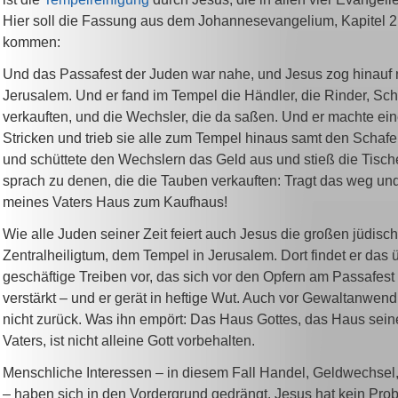
Hier soll die Fassung aus dem Johannesevangelium, Kapitel 2
kommen:
Und das Passafest der Juden war nahe, und Jesus zog hinauf
Jerusalem. Und er fand im Tempel die Händler, die Rinder, Sc
verkauften, und die Wechsler, die da saßen. Und er machte ei
Stricken und trieb sie alle zum Tempel hinaus samt den Schaf
und schüttete den Wechslern das Geld aus und stieß die Tisc
sprach zu denen, die die Tauben verkauften: Tragt das weg un
meines Vaters Haus zum Kaufhaus!
Wie alle Juden seiner Zeit feiert auch Jesus die großen jüdis
Zentralheiligtum, dem Tempel in Jerusalem. Dort findet er das 
geschäftige Treiben vor, das sich vor den Opfern am Passafest
verstärkt – und er gerät in heftige Wut. Auch vor Gewaltanwend
nicht zurück. Was ihn empört: Das Haus Gottes, das Haus seine
Vaters, ist nicht alleine Gott vorbehalten.
Menschliche Interessen – in diesem Fall Handel, Geldwechsel
– haben sich in den Vordergrund gedrängt. Jesus hat kein Prob