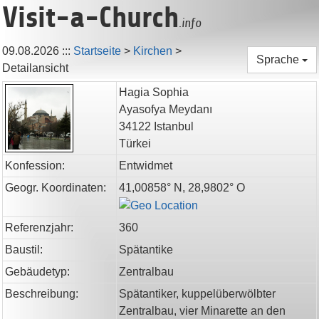
Visit-a-Church
.info
09.08.2026
:::
Startseite
>
Kirchen
>
Sprache
Detailansicht
Hagia Sophia
Ayasofya Meydanı
34122
Istanbul
Türkei
Konfession:
Entwidmet
Geogr. Koordinaten:
41,00858° N, 28,9802° O
Referenzjahr:
360
Baustil:
Spätantike
Gebäudetyp:
Zentralbau
Beschreibung:
Spätantiker, kuppelüberwölbter
Zentralbau, vier Minarette an den