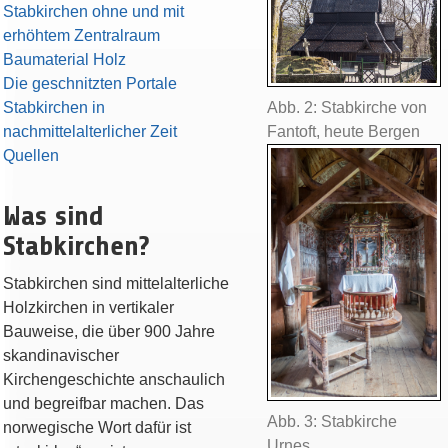
Stabkirchen ohne und mit
erhöhtem Zentralraum
Baumaterial Holz
Die geschnitzten Portale
Stabkirchen in
Abb. 2: Stabkirche von
nachmittelalterlicher Zeit
Fantoft, heute Bergen
Quellen
Was sind
Stabkirchen?
Stabkirchen sind mittelalterliche
Holzkirchen in vertikaler
Bauweise, die über 900 Jahre
skandinavischer
Kirchengeschichte anschaulich
und begreifbar machen. Das
Abb. 3: Stabkirche
norwegische Wort dafür ist
Urnes,