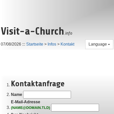
Visit-a-Church
.info
07/08/2026
:::
Startseite
>
Infos
>
Kontakt
Language
Kontaktanfrage
Name
E-Mail-Adresse
(NAME@DOMAIN.TLD)