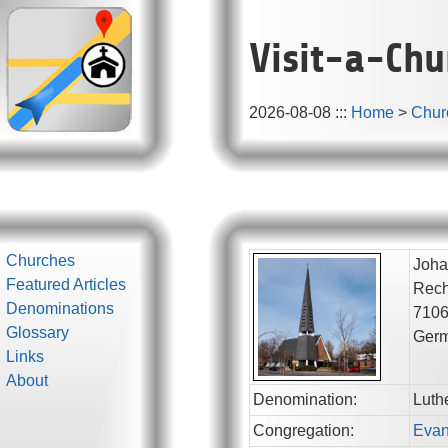
Visit-a-Chu
2026-08-08
:::
Home
>
Chur
Churches
Joha
Featured Articles
Rech
Denominations
710
Glossary
Ger
Links
About
Denomination:
Luth
Congregation:
Evan