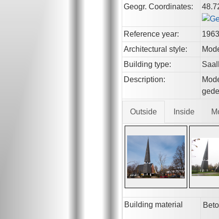
Geogr. Coordinates:
48.7
Reference year:
196
Architectural style:
Mod
Building type:
Saal
Description:
Mode
gede
Outside
Inside
M
Building material
Beto