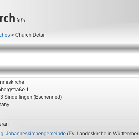
rch
.info
ches
>
Church Detail
nneskirche
bergstraße 1
63
Sindelfingen
(Eschenried)
many
eran
g. Johanneskirchengemeinde
(
Ev. Landeskirche in Württember