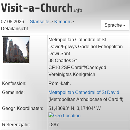
Visit-a-Church
.info
07.08.2026
:::
Startseite
>
Kirchen
>
Sprache
Detailansicht
Metropolitan Cathedral of St
David/Eglwys Gadeiriol Fetropolitan
Dewi Sant
38 Charles St
CF10 2SF
Cardiff/Caerdydd
Vereinigtes Königreich
Konfession:
Röm.-kath.
Gemeinde:
Metropolitan Cathedral of St David
(
Metropolitan Archdiocese of Cardiff
)
Geogr. Koordinaten:
51,48093° N, 3,17404° W
Referenzjahr:
1887