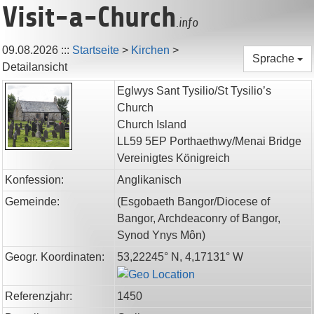
Visit-a-Church
.info
09.08.2026
:::
Startseite
>
Kirchen
>
Sprache
Detailansicht
Eglwys Sant Tysilio/St Tysilio’s
Church
Church Island
LL59 5EP
Porthaethwy/Menai Bridge
Vereinigtes Königreich
Konfession:
Anglikanisch
Gemeinde:
(
Esgobaeth Bangor/Diocese of
Bangor,
Archdeaconry of Bangor,
Synod Ynys Môn
)
Geogr. Koordinaten:
53,22245° N, 4,17131° W
Referenzjahr:
1450