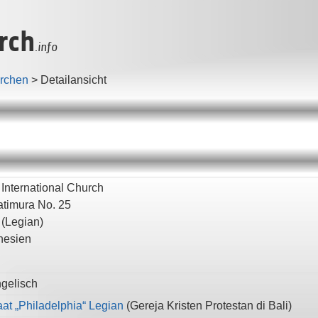
rch
.info
irchen
>
Detailansicht
 International Church
Patimura No. 25
(Legian)
nesien
gelisch
at „Philadelphia“ Legian
(
Gereja Kristen Protestan di Bali
)