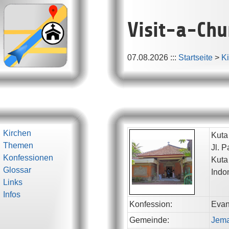
Visit-a-Chu
07.08.2026
:::
Startseite
>
K
Kirchen
Kuta
Themen
Jl. 
Konfessionen
Kuta
Glossar
Indo
Links
Infos
Konfession:
Evan
Gemeinde:
Jema