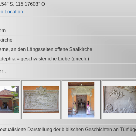
154° S, 115,17603° O
2
ern
kirche
rne, an den Längsseiten offene Saalkirche
adephia = geschwisterliche Liebe (griech.)
hr…
extualisierte Darstellung der biblischen Geschichten an Türflü