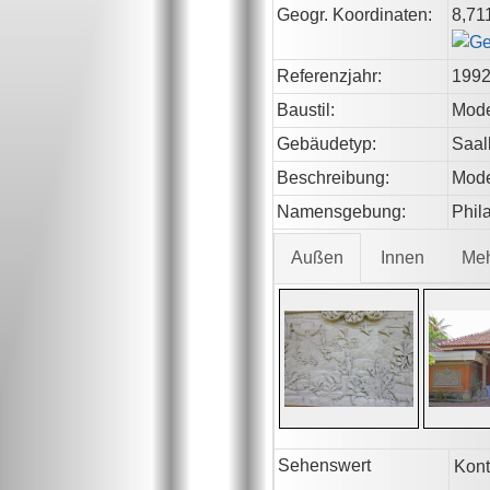
Geogr. Koordinaten:
8,71
Referenzjahr:
199
Baustil:
Mod
Gebäudetyp:
Saal
Beschreibung:
Mode
Namensgebung:
Phil
Außen
Innen
Me
Sehenswert
Kont