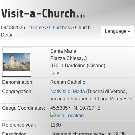
Visit-a-Church
.info
09/08/2026
:::
Home
>
Churches
>
Church
Language
Detail
Santa Maria
Piazza Chiesa, 3
37011
Bardolino
(Cisano)
Italy
Denomination:
Roman Catholic
Congregation:
Natività di Maria
(
Diocesi di Verona,
Vicariato Foraneo del Lago Veronese
)
Geogr. Coordinates:
45.53057° N, 10.727° E
Reference year:
1130
Description:
Ursprünglich romanische, im 19. Jh.