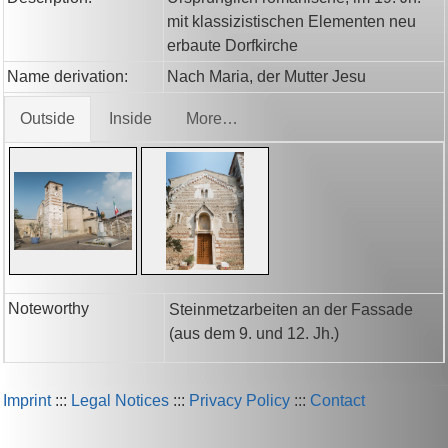
mit klassizistischen Elementen neu
erbaute Dorfkirche
Name derivation:
Nach Maria, der Mutter Jesu
Outside
Inside
More…
Noteworthy
Steinmetzarbeiten an der Fassade
(aus dem 9. und 12. Jh.)
Imprint
:::
Legal Notices
:::
Privacy Policy
:::
Contact