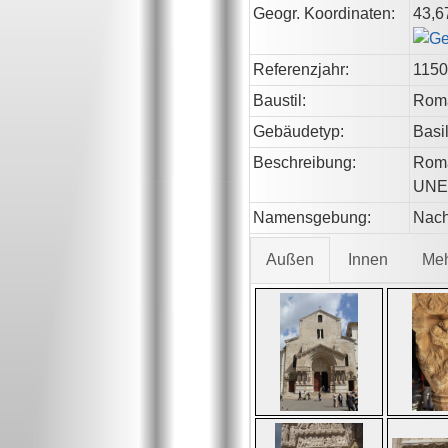
Geogr. Koordinaten:
43,6
Referenzjahr:
1150
Baustil:
Rom
Gebäudetyp:
Basi
Beschreibung:
Roma
UNES
Namensgebung:
Nach
Außen
Innen
Me