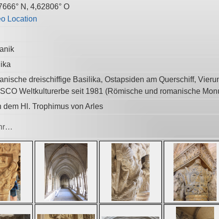
7666° N, 4,62806° O
anik
lika
nische dreischiffige Basilika, Ostapsiden am Querschiff, Vieru
CO Weltkulturerbe seit 1981 (Römische und romanische Monu
 dem Hl. Trophimus von Arles
hr…