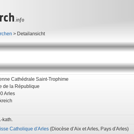
rch
.info
irchen
>
Detailansicht
enne Cathédrale Saint-Trophime
e de la République
00
Arles
kreich
-kath.
isse Catholique d'Arles
(
Diocèse d’Aix et Arles,
Pays d'Arles
)