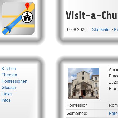
Visit-a-Chu
07.08.2026
:::
Startseite
>
K
Kirchen
Anci
Themen
Plac
Konfessionen
132
Glossar
Fran
Links
Infos
Konfession:
Röm.
Gemeinde:
Paro