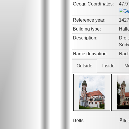
Geogr. Coordinates:
47.9
Reference year:
142
Building type:
Hall
Description:
Drei
Südw
Name derivation:
Nach
Outside
Inside
M
Bells
Älte