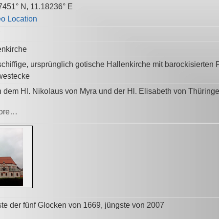
7451° N, 11.18236° E
7
enkirche
schiffige, ursprünglich gotische Hallenkirche mit barockisiert
estecke
 dem Hl. Nikolaus von Myra und der Hl. Elisabeth von Thüring
ore…
ste der fünf Glocken von 1669, jüngste von 2007