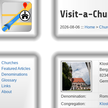
Visit-a-Chu
2026-08-06
:::
Home
>
Chur
Churches
Klos
Featured Articles
Berg
Denominations
823
Glossary
Ger
Links
About
Denomination:
Roma
Congregation:
Klos