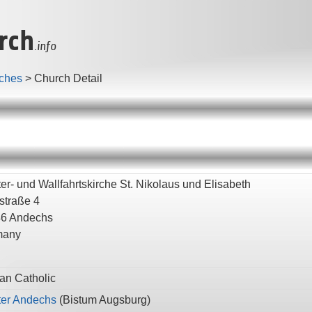
rch
.info
ches
>
Church Detail
ter- und Wallfahrtskirche St. Nikolaus und Elisabeth
straße 4
46
Andechs
many
n Catholic
ter Andechs
(
Bistum Augsburg
)