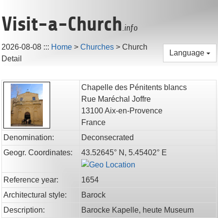
Visit-a-Church
.info
2026-08-08
:::
Home
>
Churches
>
Church
Language
Detail
Chapelle des Pénitents blancs
Rue Maréchal Joffre
13100
Aix-en-Provence
France
Denomination:
Deconsecrated
Geogr. Coordinates:
43.52645° N, 5.45402° E
Reference year:
1654
Architectural style:
Barock
Description:
Barocke Kapelle, heute Museum