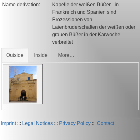
Name derivation:
Kapelle der weißen Büßer - in
Frankreich und Spanien sind
Prozessionen von
Laienbruderschaften der weißen oder
grauen Büßer in der Karwoche
verbreitet
Outside
Inside
More…
Imprint
:::
Legal Notices
:::
Privacy Policy
:::
Contact