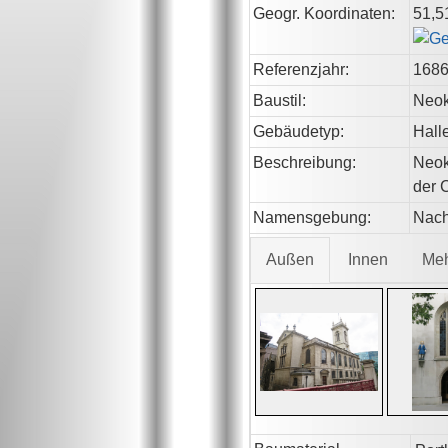
Geogr. Koordinaten:
51,5
Referenzjahr:
168
Baustil:
Neok
Gebäudetyp:
Hall
Beschreibung:
Neok
der 
Namensgebung:
Nach
Außen
Innen
Me