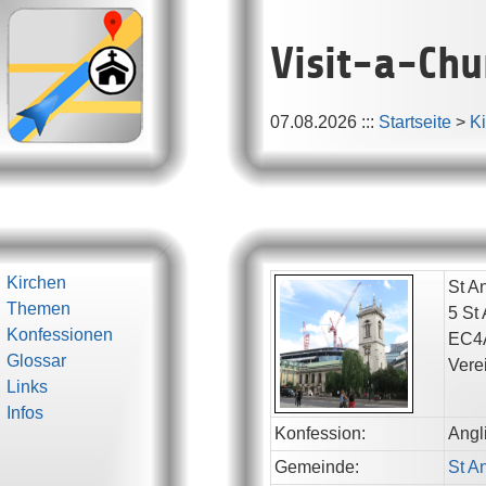
Visit-a-Chu
07.08.2026
:::
Startseite
>
K
Kirchen
St A
Themen
5 St
Konfessionen
EC4
Glossar
Vere
Links
Infos
Konfession:
Angl
Gemeinde:
St A