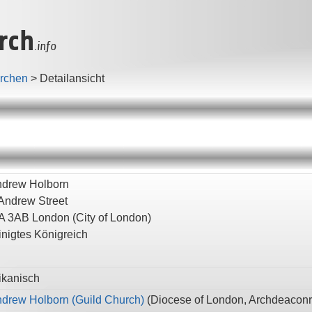
rch
.info
irchen
>
Detailansicht
ndrew Holborn
 Andrew Street
A 3AB
London
(City of London)
inigtes Königreich
ikanisch
ndrew Holborn (Guild Church)
(
Diocese of London,
Archdeaconr