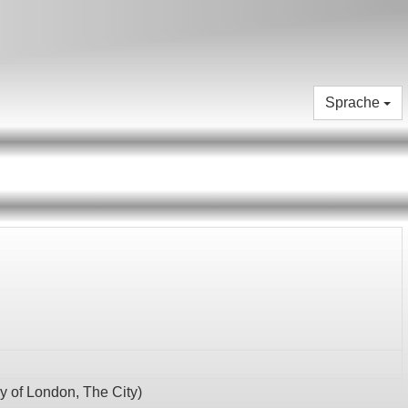
Sprache
y of London,
The City
)