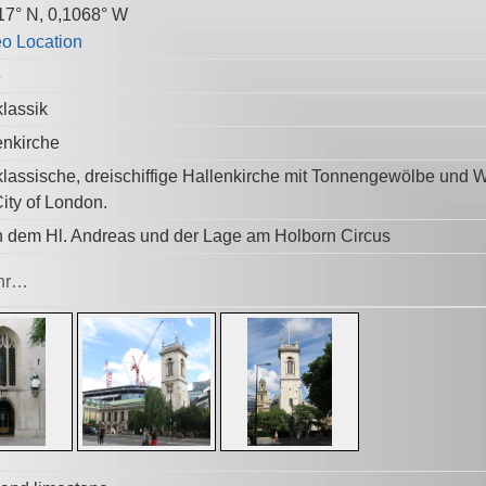
17° N, 0,1068° W
6
lassik
enkirche
lassische, dreischiffige Hallenkirche mit Tonnengewölbe und We
City of London.
 dem Hl. Andreas und der Lage am Holborn Circus
hr…