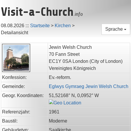
Visit-a-Church
.info
08.08.2026
:::
Startseite
>
Kirchen
>
Sprache
Detailansicht
Jewin Welsh Church
70 Fann Street
EC1Y 0SA
London
(City of London)
Vereinigtes Königreich
Konfession:
Ev.-reform.
Gemeinde:
Eglwys Gymraeg Jewin Welsh Church
Geogr. Koordinaten:
51,52168° N, 0,0952° W
Referenzjahr:
1961
Baustil:
Moderne
Gebäudetyp:
Saalkirche