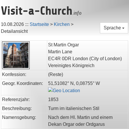
Visit-a-Church
.info
10.08.2026
:::
Startseite
>
Kirchen
>
Sprache
Detailansicht
St Martin Orgar
Martin Lane
EC4R 0DR
London
(City of London)
Vereinigtes Königreich
Konfession:
(Reste)
Geogr. Koordinaten:
51,51082° N, 0,08755° W
Referenzjahr:
1853
Beschreibung:
Turm im italienischen Stil
Namensgebung:
Nach dem Hl. Martin und einem
Dekan Orgar oder Ordgarus