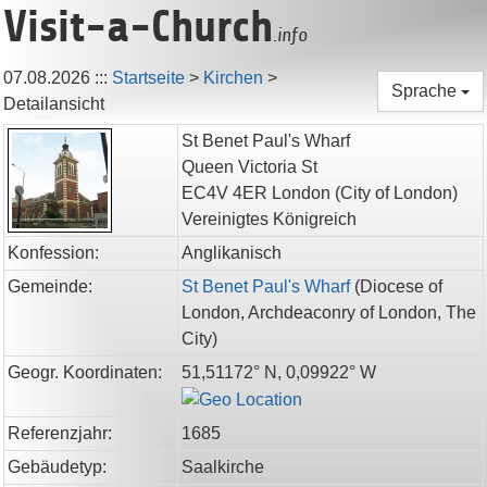
Visit-a-Church
.info
07.08.2026
:::
Startseite
>
Kirchen
>
Sprache
Detailansicht
St Benet Paul's Wharf
Queen Victoria St
EC4V 4ER
London
(City of London)
Vereinigtes Königreich
Konfession:
Anglikanisch
Gemeinde:
St Benet Paul's Wharf
(
Diocese of
London,
Archdeaconry of London,
The
City
)
Geogr. Koordinaten:
51,51172° N, 0,09922° W
Referenzjahr:
1685
Gebäudetyp:
Saalkirche