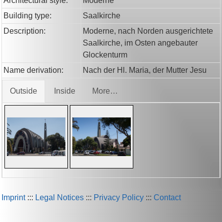
Architectural style:
Moderne
Building type:
Saalkirche
Description:
Moderne, nach Norden ausgerichtete
Saalkirche, im Osten angebauter
Glockenturm
Name derivation:
Nach der Hl. Maria, der Mutter Jesu
Outside
Inside
More…
Imprint
:::
Legal Notices
:::
Privacy Policy
:::
Contact