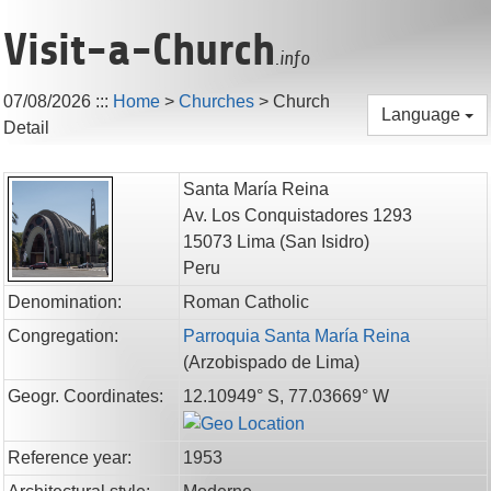
Visit-a-Church
.info
07/08/2026
:::
Home
>
Churches
>
Church
Language
Detail
Santa María Reina
Av. Los Conquistadores 1293
15073
Lima
(San Isidro)
Peru
Denomination:
Roman Catholic
Congregation:
Parroquia Santa María Reina
(
Arzobispado de Lima
)
Geogr. Coordinates:
12.10949° S, 77.03669° W
Reference year:
1953