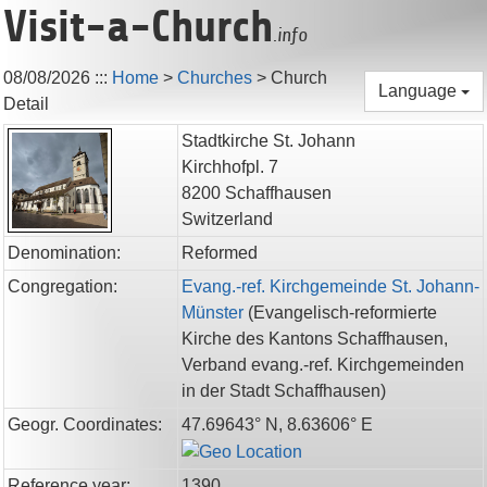
Visit-a-Church
.info
08/08/2026
:::
Home
>
Churches
>
Church
Language
Detail
Stadtkirche St. Johann
Kirchhofpl. 7
8200
Schaffhausen
Switzerland
Denomination:
Reformed
Congregation:
Evang.-ref. Kirchgemeinde St. Johann-
Münster
(
Evangelisch-reformierte
Kirche des Kantons Schaffhausen,
Verband evang.-ref. Kirchgemeinden
in der Stadt Schaffhausen
)
Geogr. Coordinates:
47.69643° N, 8.63606° E
Reference year:
1390