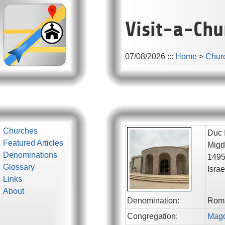
Visit-a-Chu
07/08/2026
:::
Home
>
Chur
Churches
Duc 
Featured Articles
Migd
Denominations
149
Glossary
Israe
Links
About
Denomination:
Roma
Congregation:
Magd