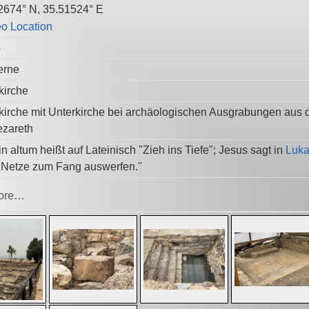
2674° N, 35.51524° E
4
erne
kirche
kirche mit Unterkirche bei archäologischen Ausgrabungen aus d
zareth
n altum heißt auf Lateinisch "Zieh ins Tiefe"; Jesus sagt in
Luka
 Netze zum Fang auswerfen."
ore…