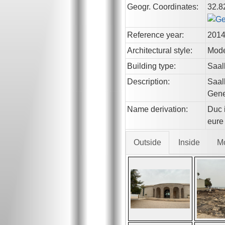
Geogr. Coordinates:
32.8
Reference year:
201
Architectural style:
Mod
Building type:
Saal
Description:
Saal
Gene
Name derivation:
Duc i
eure
Outside
Inside
M