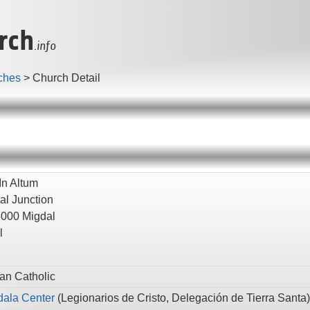
rch
.info
ches
>
Church Detail
In Altum
al Junction
5000
Migdal
l
n Catholic
ala Center
(
Legionarios de Cristo,
Delegación de Tierra Santa
)