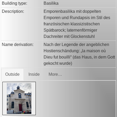
Building type:
Basilika
Description:
Emporenbasilika mit doppelten
Emporen und Rundapsis im Stil des
französischen klassizistischen
Spätbarock; laternenförmiger
Dachreiter mit Glockenstuhl
Name derivation:
Nach der Legende der angeblichen
Hostienschändung: „la maison où
Dieu fut bouilli“ (das Haus, in dem Gott
gekocht wurde)
Outside
Inside
More…