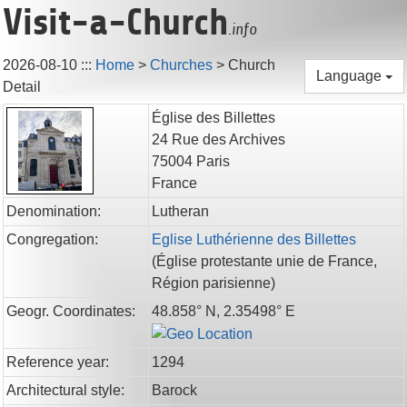
Visit-a-Church
.info
2026-08-10
:::
Home
>
Churches
>
Church
Language
Detail
Église des Billettes
24 Rue des Archives
75004
Paris
France
Denomination:
Lutheran
Congregation:
Eglise Luthérienne des Billettes
(
Église protestante unie de France,
Région parisienne
)
Geogr. Coordinates:
48.858° N, 2.35498° E
Reference year:
1294
Architectural style:
Barock