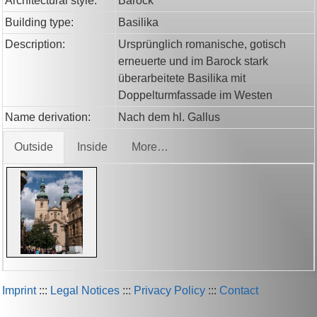
Architectural style:
Barock
Building type:
Basilika
Description:
Ursprünglich romanische, gotisch
erneuerte und im Barock stark
überarbeitete Basilika mit
Doppelturmfassade im Westen
Name derivation:
Nach dem hl. Gallus
Outside
Inside
More…
Imprint
:::
Legal Notices
:::
Privacy Policy
:::
Contact