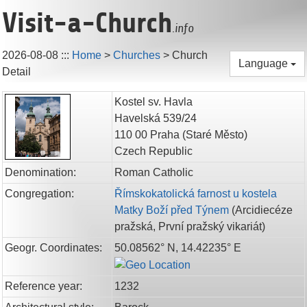
Visit-a-Church
.info
2026-08-08
:::
Home
>
Churches
>
Church
Language
Detail
Kostel sv. Havla
Havelská 539/24
110 00
Praha
(Staré Město)
Czech Republic
Denomination:
Roman Catholic
Congregation:
Římskokatolická farnost u kostela
Matky Boží před Týnem
(
Arcidiecéze
pražská,
První pražský vikariát
)
Geogr. Coordinates:
50.08562° N, 14.42235° E
Reference year:
1232