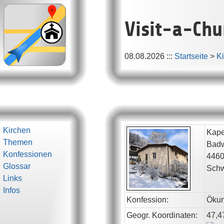
Visit-a-Chu
08.08.2026
:::
Startseite
>
K
Kirchen
Kape
Themen
Bad
Konfessionen
446
Glossar
Schw
Links
Infos
Konfession:
Öku
Geogr. Koordinaten:
47,4