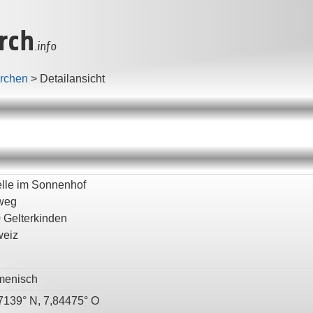
rch
.info
irchen
>
Detailansicht
lle im Sonnenhof
weg
0
Gelterkinden
eiz
menisch
7139° N, 7,84475° O