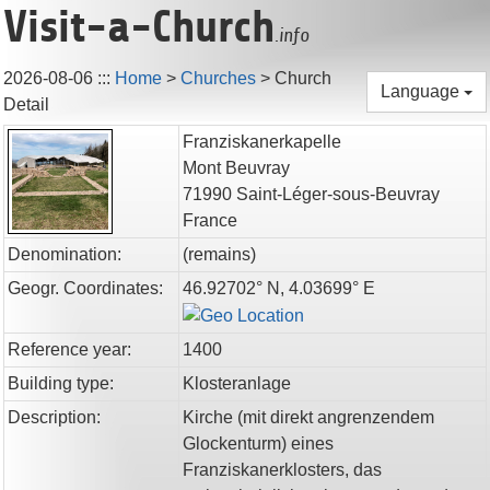
Visit-a-Church
.info
2026-08-06
:::
Home
>
Churches
>
Church
Language
Detail
Franziskanerkapelle
Mont Beuvray
71990
Saint-Léger-sous-Beuvray
France
Denomination:
(remains)
Geogr. Coordinates:
46.92702° N, 4.03699° E
Reference year:
1400
Building type:
Klosteranlage
Description:
Kirche (mit direkt angrenzendem
Glockenturm) eines
Franziskanerklosters, das