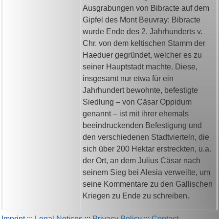
Ausgrabungen von Bibracte auf dem
Gipfel des Mont Beuvray: Bibracte
wurde Ende des 2. Jahrhunderts v.
Chr. von dem keltischen Stamm der
Haeduer gegründet, welcher es zu
seiner Hauptstadt machte. Diese,
insgesamt nur etwa für ein
Jahrhundert bewohnte, befestigte
Siedlung – von Cäsar Oppidum
genannt – ist mit ihrer ehemals
beeindruckenden Befestigung und
den verschiedenen Stadtvierteln, die
sich über 200 Hektar erstreckten, u.a.
der Ort, an dem Julius Cäsar nach
seinem Sieg bei Alesia verweilte, um
seine Kommentare zu den Gallischen
Kriegen zu Ende zu schreiben.
Imprint
:::
Legal Notices
:::
Privacy Policy
:::
Contact