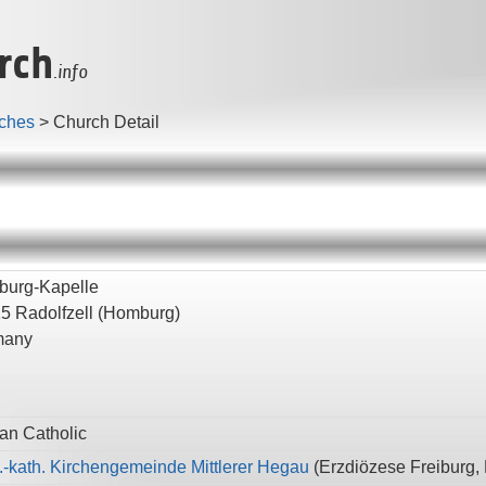
rch
.info
ches
>
Church Detail
urg-Kapelle
15
Radolfzell
(Homburg)
many
n Catholic
-kath. Kirchengemeinde Mittlerer Hegau
(
Erzdiözese Freiburg,