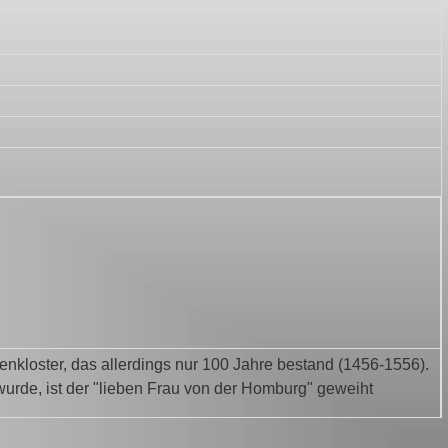
nkloster, das allerdings nur 100 Jahre bestand (1456-1556).
 wurde, ist der "lieben Frau von der Homburg" geweiht