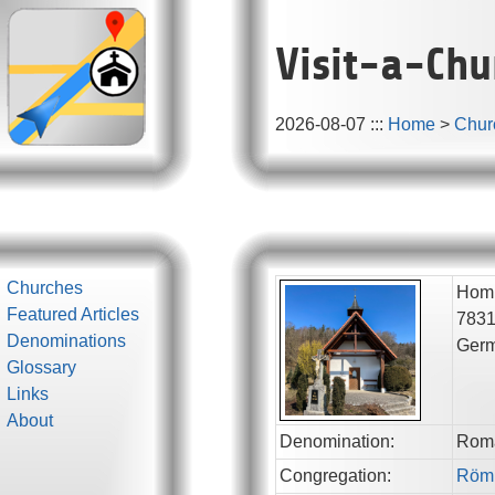
Visit-a-Chu
2026-08-07
:::
Home
>
Chur
Churches
Homb
Featured Articles
783
Denominations
Ger
Glossary
Links
About
Denomination:
Roma
Congregation:
Röm.