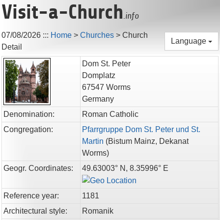
Visit-a-Church
.info
07/08/2026
:::
Home
>
Churches
>
Church
Language
Detail
Dom St. Peter
Domplatz
67547
Worms
Germany
Denomination:
Roman Catholic
Congregation:
Pfarrgruppe Dom St. Peter und St.
Martin
(
Bistum Mainz,
Dekanat
Worms
)
Geogr. Coordinates:
49.63003° N, 8.35996° E
Reference year:
1181
Architectural style:
Romanik