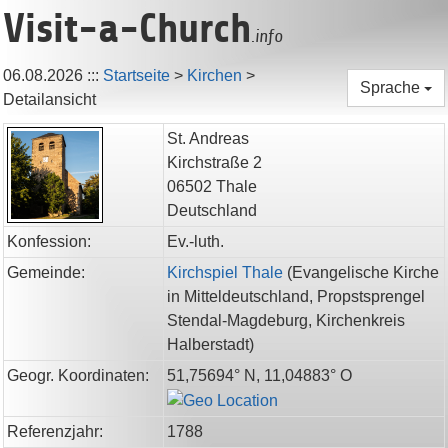
Visit-a-Church
.info
06.08.2026
:::
Startseite
>
Kirchen
>
Sprache
Detailansicht
St. Andreas
Kirchstraße 2
06502
Thale
Deutschland
Konfession:
Ev.-luth.
Gemeinde:
Kirchspiel Thale
(
Evangelische Kirche
in Mitteldeutschland,
Propstsprengel
Stendal-Magdeburg,
Kirchenkreis
Halberstadt
)
Geogr. Koordinaten:
51,75694° N, 11,04883° O
Referenzjahr:
1788