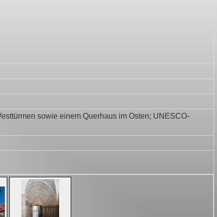
ei Westtürmen sowie einem Querhaus im Osten; UNESCO-