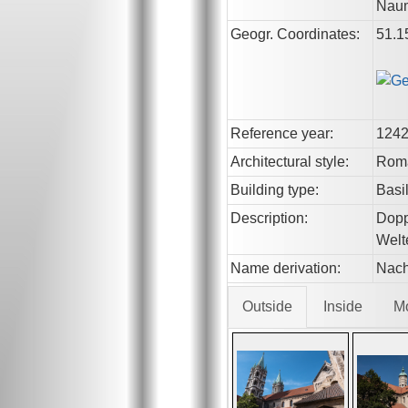
Naum
Geogr. Coordinates:
51.1
Reference year:
124
Architectural style:
Roma
Building type:
Basi
Description:
Dopp
Welt
Name derivation:
Nach
Outside
Inside
M