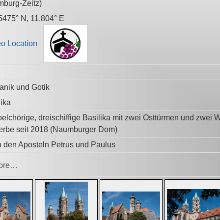
burg-Zeitz
)
5475° N, 11.804° E
2
nik und Gotik
lika
elchörige, dreischiffige Basilika mit zwei Osttürmen und zw
erbe seit 2018 (Naumburger Dom)
 den Aposteln Petrus und Paulus
ore…