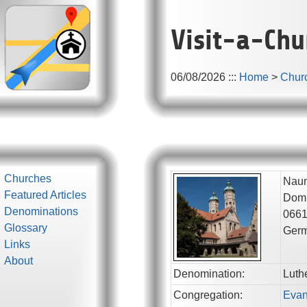
Visit-a-Chu
06/08/2026
:::
Home
>
Chur
Churches
Naum
Featured Articles
Domp
Denominations
066
Glossary
Ger
Links
About
Denomination:
Luth
Congregation:
Evan