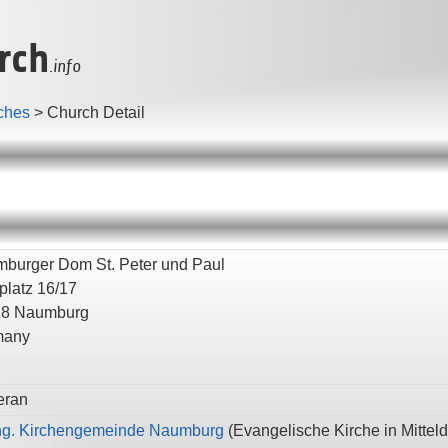
rch
.info
ches
>
Church Detail
burger Dom St. Peter und Paul
latz 16/17
18
Naumburg
many
eran
g. Kirchengemeinde Naumburg
(
Evangelische Kirche in Mittel