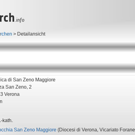
rch
.info
irchen
>
Detailansicht
lica di San Zeno Maggiore
za San Zeno, 2
23
Verona
en
-kath.
occhia San Zeno Maggiore
(
Diocesi di Verona,
Vicariato Foran