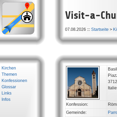
Visit-a-Chu
07.08.2026
:::
Startseite
>
K
Kirchen
Basi
Themen
Piaz
Konfessionen
371
Glossar
Itali
Links
Infos
Konfession:
Röm.
Gemeinde:
Parr