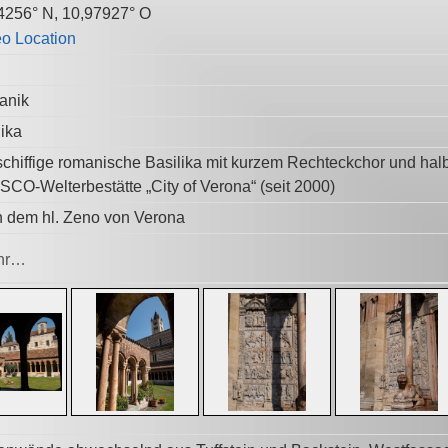
4256° N, 10,97927° O
anik
lika
schiffige romanische Basilika mit kurzem Rechteckchor und hal
CO-Welterbestätte „City of Verona“ (seit 2000)
 dem hl. Zeno von Verona
hr…