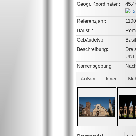
Geogr. Koordinaten:
45,4
Referenzjahr:
1100
Baustil:
Rom
Gebäudetyp:
Basi
Beschreibung:
Drei
UNES
Namensgebung:
Nach
Außen
Innen
Me