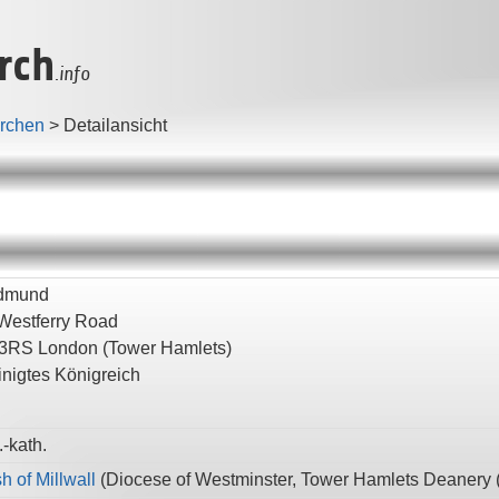
rch
.info
irchen
>
Detailansicht
Edmund
Westferry Road
 3RS
London
(Tower Hamlets)
inigtes Königreich
-kath.
h of Millwall
(
Diocese of Westminster,
Tower Hamlets Deanery 