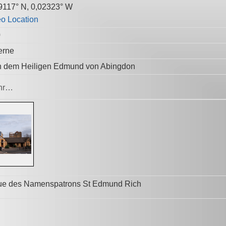
9117° N, 0,02323° W
0
erne
 dem Heiligen Edmund von Abingdon
hr…
ue des Namenspatrons St Edmund Rich