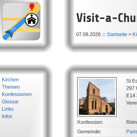
Visit-a-Chu
07.08.2026
:::
Startseite
>
K
Kirchen
St 
Themen
297 
Konfessionen
E14
Glossar
Vere
Links
Infos
Konfession:
Röm.
Gemeinde:
Paris