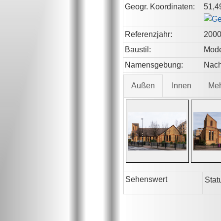
Geogr. Koordinaten:
51,4
Referenzjahr:
200
Baustil:
Mod
Namensgebung:
Nach
Außen
Innen
Me
Sehenswert
Stat