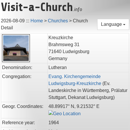
Visit-a-Church
.info
2026-08-09
:::
Home
>
Churches
>
Church
Language
Detail
Kreuzkirche
Brahmsweg 31
71640
Ludwigsburg
Germany
Denomination:
Lutheran
Congregation:
Evang. Kirchengemeinde
Ludwigsburg-Kreuzkirche
(
Ev.
Landeskirche in Württemberg,
Prälatur
Stuttgart,
Dekanat Ludwigsburg
)
Geogr. Coordinates:
48.89917° N, 9.21532° E
Reference year:
1964