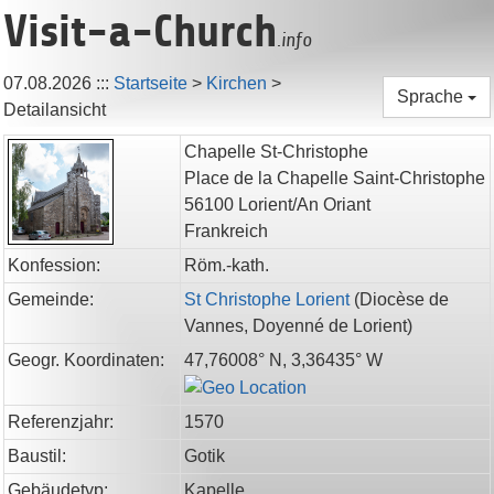
Visit-a-Church
.info
07.08.2026
:::
Startseite
>
Kirchen
>
Sprache
Detailansicht
Chapelle St-Christophe
Place de la Chapelle Saint-Christophe
56100
Lorient/An Oriant
Frankreich
Konfession:
Röm.-kath.
Gemeinde:
St Christophe Lorient
(
Diocèse de
Vannes,
Doyenné de Lorient
)
Geogr. Koordinaten:
47,76008° N, 3,36435° W
Referenzjahr:
1570
Baustil:
Gotik
Gebäudetyp:
Kapelle