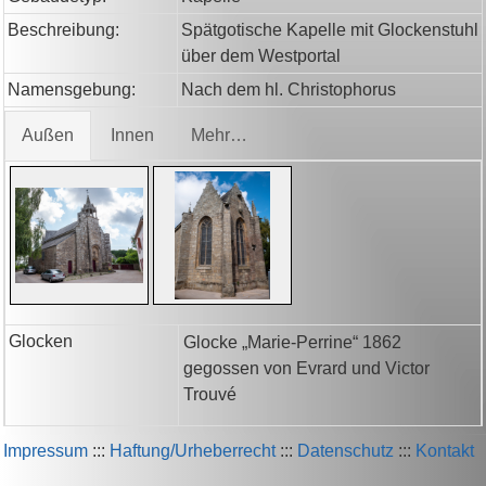
Beschreibung:
Spätgotische Kapelle mit Glockenstuhl
über dem Westportal
Namensgebung:
Nach dem hl. Christophorus
Außen
Innen
Mehr…
Glocken
Glocke „Marie-Perrine“ 1862
gegossen von Evrard und Victor
Trouvé
Impressum
:::
Haftung/Urheberrecht
:::
Datenschutz
:::
Kontakt