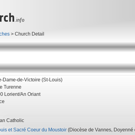
rch
.info
ches
>
Church Detail
e-Dame-de-Victoire (St-Louis)
e Turenne
00
Lorient/An Oriant
ce
n Catholic
ouis et Sacré Coeur du Moustoir
(
Diocèse de Vannes,
Doyenné d