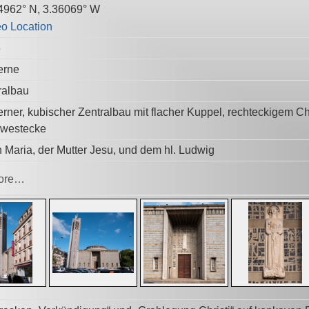
4962° N, 3.36069° W
5
erne
ralbau
rner, kubischer Zentralbau mit flacher Kuppel, rechteckigem C
westecke
 Maria, der Mutter Jesu, und dem hl. Ludwig
ore…