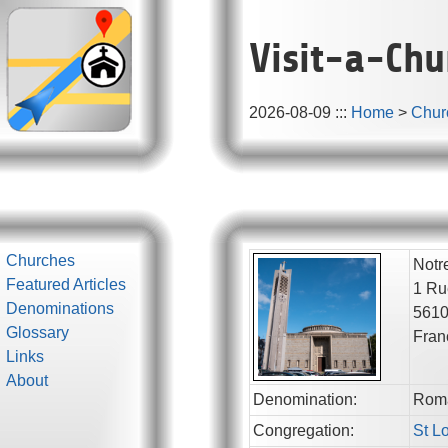
Visit-a-Chu
2026-08-09
:::
Home
>
Chur
Churches
Notr
Featured Articles
1 Ru
Denominations
561
Glossary
Fran
Links
About
Denomination:
Roma
Congregation:
St L