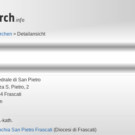
rch
.info
irchen
>
Detailansicht
edrale di San Pietro
a S. Pietro, 2
44
Frascati
en
-kath.
ochia San Pietro Frascati
(
Diocesi di Frascati
)