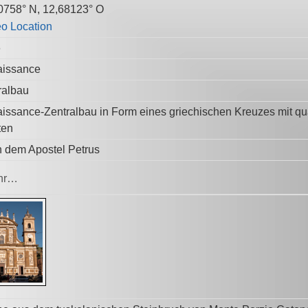
0758° N, 12,68123° O
6
issance
ralbau
issance-Zentralbau in Form eines griechischen Kreuzes mit qu
ten
 dem Apostel Petrus
hr…