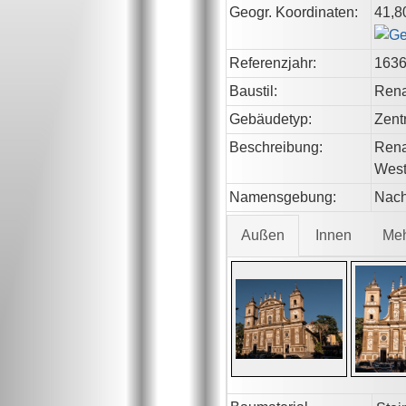
Geogr. Koordinaten:
41,8
Referenzjahr:
163
Baustil:
Rena
Gebäudetyp:
Zent
Beschreibung:
Rena
Wes
Namensgebung:
Nach
Außen
Innen
Me