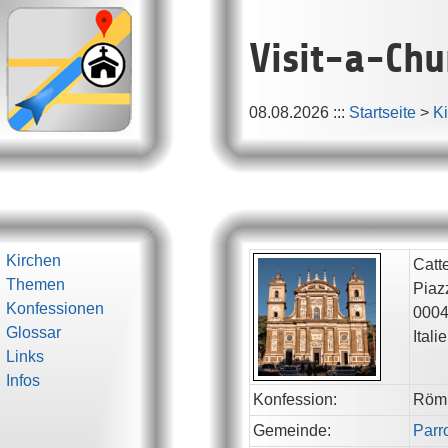
Visit-a-Chu
08.08.2026
:::
Startseite
>
K
Kirchen
Catt
Themen
Piazz
Konfessionen
000
Glossar
Itali
Links
Infos
Konfession:
Röm.
Gemeinde:
Parr