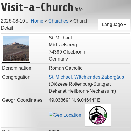
Visit-a-Church
.info
2026-08-10
:::
Home
>
Churches
>
Church
Language
Detail
St. Michael
Michaelsberg
74389
Cleebronn
Germany
Denomination:
Roman Catholic
Congregation:
St. Michael, Wächter des Zabergäus
(
Diözese Rottenburg-Stuttgart,
Dekanat Heilbronn-Neckarsulm
)
Geogr. Coordinates:
49.03869° N, 9.04644° E