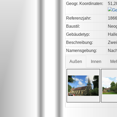
Geogr. Koordinaten:
51,2
Referenzjahr:
186
Baustil:
Neog
Gebäudetyp:
Hall
Beschreibung:
Zwei
Namensgebung:
Nach
Außen
Innen
Me