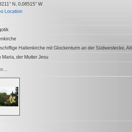
8211° N, 0,08515° W
6
otik
enkirche
schiffige Hallenkirche mit Glockenturm an der Südwestecke, Al
 Maria, der Mutter Jesu
hr…