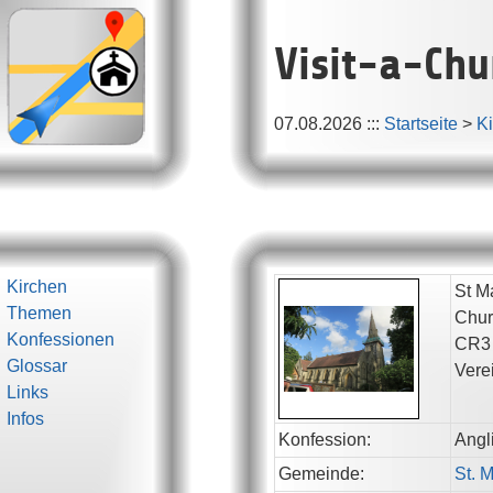
Visit-a-Chu
07.08.2026
:::
Startseite
>
K
Kirchen
St Ma
Themen
Chur
Konfessionen
CR3
Glossar
Vere
Links
Infos
Konfession:
Angl
Gemeinde:
St. M