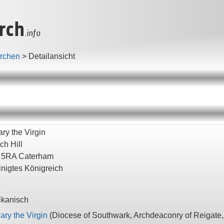
rch
.info
irchen
>
Detailansicht
ry the Virgin
ch Hill
 5RA
Caterham
inigtes Königreich
ikanisch
ary the Virgin
(
Diocese of Southwark,
Archdeaconry of Reigate