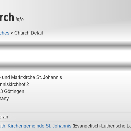
rch
.info
ches
>
Church Detail
- und Marktkirche St. Johannis
nniskirchhof 2
73
Göttingen
many
eran
luth. Kirchengemeinde St. Johannis
(
Evangelisch-Lutherische L