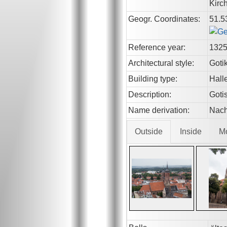
Kirc
Geogr. Coordinates:
51.5
Reference year:
132
Architectural style:
Goti
Building type:
Hall
Description:
Goti
Name derivation:
Nach
Outside
Inside
M