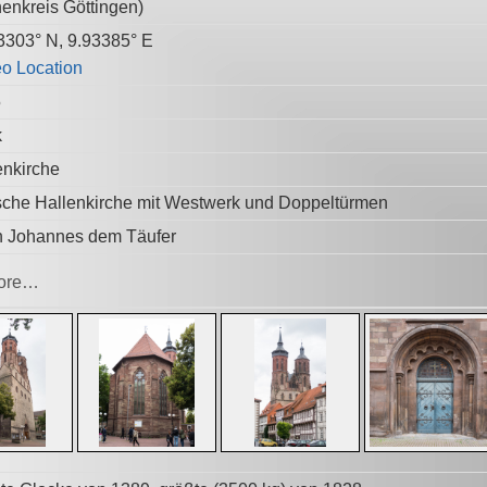
henkreis Göttingen
)
3303° N, 9.93385° E
5
k
enkirche
sche Hallenkirche mit Westwerk und Doppeltürmen
 Johannes dem Täufer
ore…