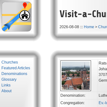
Visit-a-Chu
2026-08-08
:::
Home
>
Chur
Churches
Rats
Featured Articles
Joha
Denominations
370
Glossary
Ger
Links
About
Denomination:
Luth
Congregation:
Ev.-