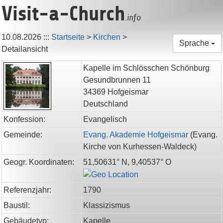
Visit-a-Church
.info
10.08.2026
:::
Startseite
>
Kirchen
>
Sprache
Detailansicht
Kapelle im Schlösschen Schönburg
Gesundbrunnen 11
34369
Hofgeismar
Deutschland
Konfession:
Evangelisch
Gemeinde:
Evang. Akademie Hofgeismar
(
Evang.
Kirche von Kurhessen-Waldeck
)
Geogr. Koordinaten:
51,50631° N, 9,40537° O
Referenzjahr:
1790
Baustil:
Klassizismus
Gebäudetyp:
Kapelle