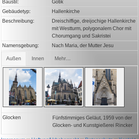
Baustil:
Gotik
Gebäudetyp:
Hallenkirche
Beschreibung:
Dreischiffige, dreijochige Hallenkirche
mit Westturm, polygonalem Chor mit
Chorumgang und Sakristei
Namensgebung:
Nach Maria, der Mutter Jesu
Außen
Innen
Mehr…
Glocken
Fünfstimmiges Geläut, 1959 von der
Glocken- und Kunstgießerei Rincker