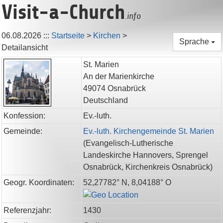
Visit-a-Church
.info
06.08.2026
:::
Startseite
>
Kirchen
>
Sprache
Detailansicht
St. Marien
An der Marienkirche
49074
Osnabrück
Deutschland
Konfession:
Ev.-luth.
Gemeinde:
Ev.-luth. Kirchengemeinde St. Marien
(
Evangelisch-Lutherische
Landeskirche Hannovers,
Sprengel
Osnabrück,
Kirchenkreis Osnabrück
)
Geogr. Koordinaten:
52,27782° N, 8,04188° O
Referenzjahr:
1430