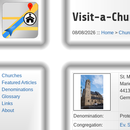
Visit-a-Chu
08/08/2026
:::
Home
>
Chur
Churches
St. 
Featured Articles
Mari
Denominations
441
Glossary
Ger
Links
About
Denomination:
Prot
Congregation:
Ev. 