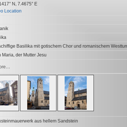
1417° N, 7.4675° E
anik
lika
schiffige Basilika mit gotischem Chor und romanischem Westtu
 Maria, der Mutter Jesu
ore…
steinmauerwerk aus hellem Sandstein