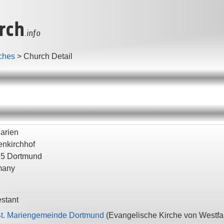
rch
.info
ches
>
Church Detail
Marien
enkirchhof
35
Dortmund
many
estant
St. Mariengemeinde Dortmund
(
Evangelische Kirche von Westfa