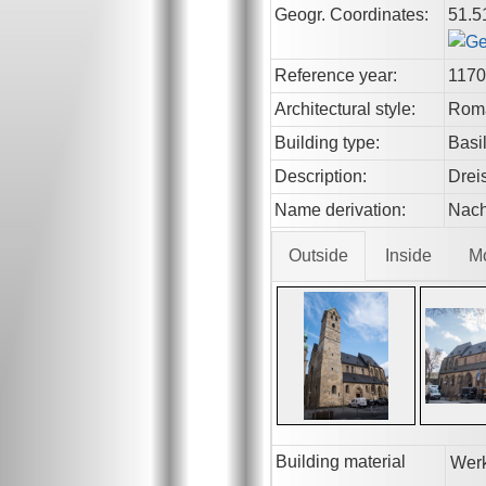
Geogr. Coordinates:
51.5
Reference year:
1170
Architectural style:
Rom
Building type:
Basi
Description:
Drei
Name derivation:
Nach
Outside
Inside
M
Building material
Werk