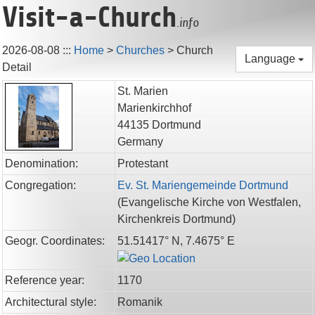
Visit-a-Church
.info
2026-08-08
:::
Home
>
Churches
>
Church
Language
Detail
St. Marien
Marienkirchhof
44135
Dortmund
Germany
Denomination:
Protestant
Congregation:
Ev. St. Mariengemeinde Dortmund
(
Evangelische Kirche von Westfalen,
Kirchenkreis Dortmund
)
Geogr. Coordinates:
51.51417° N, 7.4675° E
Reference year:
1170
Architectural style:
Romanik