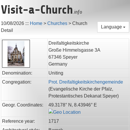
Visit-a-Church
.info
10/08/2026
:::
Home
>
Churches
>
Church
Language
Detail
Dreifaltigkeitskirche
Große Himmelsgasse 3A
67346
Speyer
Germany
Denomination:
Uniting
Congregation:
Prot. Dreifaltigkeitskirchengemeinde
(
Evangelische Kirche der Pfalz,
Protestantisches Dekanat Speyer
)
Geogr. Coordinates:
49.3178° N, 8.43946° E
Reference year:
1717