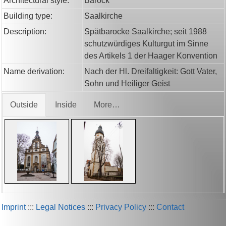
Architectural style:
Barock
Building type:
Saalkirche
Description:
Spätbarocke Saalkirche; seit 1988
schutzwürdiges Kulturgut im Sinne
des Artikels 1 der Haager Konvention
Name derivation:
Nach der Hl. Dreifaltigkeit: Gott Vater,
Sohn und Heiliger Geist
Outside
Inside
More…
Imprint
:::
Legal Notices
:::
Privacy Policy
:::
Contact