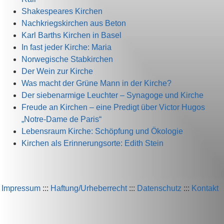
Shakespeares Kirchen
Nachkriegskirchen aus Beton
Karl Barths Kirchen in Basel
In fast jeder Kirche: Maria
Norwegische Stabkirchen
Der Wein zur Kirche
Was macht der Grüne Mann in der Kirche?
Der siebenarmige Leuchter – Synagoge und Kirche
Freude an Kirchen – eine Predigt über Victor Hugos
„Notre-Dame de Paris“
Lebensraum Kirche: Schöpfung und Ökologie
Kirchen als Erinnerungsorte: Edith Stein
Impressum
:::
Haftung/Urheberrecht
:::
Datenschutz
:::
Kontakt